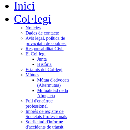
Inici
Col·legi
Notícies
Dades de contacte
Avís legal, política de
privacitat i de cookies.
Responsabilitat Civil
El Col·legi
Junta
Història
Estatuts del Col·legi
Mútues
Mútua d'advocats
(Altermutua)
Mutualidad de la
Abogacía
Full d'encàrrec
professional
Imprés de registre de
Societats Professionals
Sol·licitud d'informe
d'accidents de trànsit