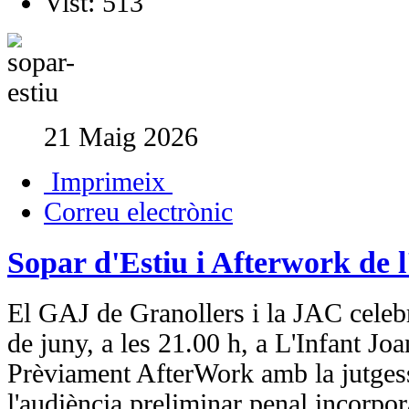
Vist:
513
21 Maig 2026
Imprimeix
Correu electrònic
Sopar d'Estiu i Afterwork de 
El GAJ de Granollers i la JAC celebr
de juny, a les 21.00 h, a L'Infant Jo
Prèviament AfterWork amb la jutges
l'audiència preliminar penal incorpor