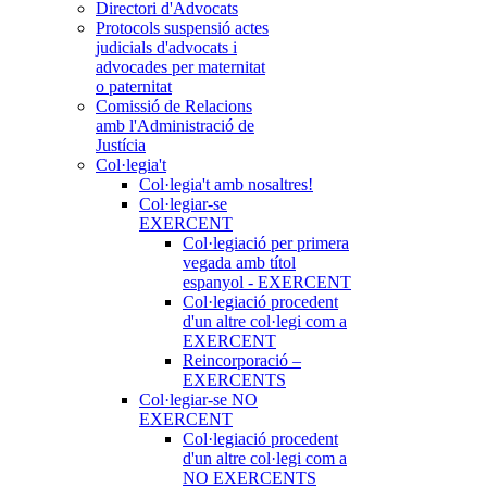
Directori d'Advocats
Protocols suspensió actes
judicials d'advocats i
advocades per maternitat
o paternitat
Comissió de Relacions
amb l'Administració de
Justícia
Col·legia't
Col·legia't amb nosaltres!
Col·legiar-se
EXERCENT
Col·legiació per primera
vegada amb títol
espanyol - EXERCENT
Col·legiació procedent
d'un altre col·legi com a
EXERCENT
Reincorporació –
EXERCENTS
Col·legiar-se NO
EXERCENT
Col·legiació procedent
d'un altre col·legi com a
NO EXERCENTS