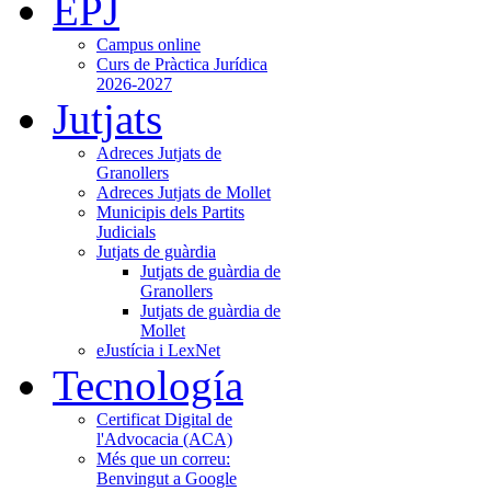
EPJ
Campus online
Curs de Pràctica Jurídica
2026-2027
Jutjats
Adreces Jutjats de
Granollers
Adreces Jutjats de Mollet
Municipis dels Partits
Judicials
Jutjats de guàrdia
Jutjats de guàrdia de
Granollers
Jutjats de guàrdia de
Mollet
eJustícia i LexNet
Tecnología
Certificat Digital de
l'Advocacia (ACA)
Més que un correu:
Benvingut a Google