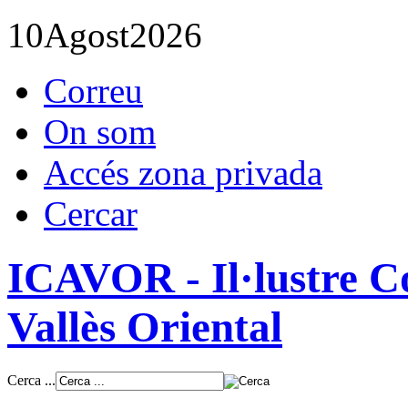
10
Agost
2026
Correu
On som
Accés zona privada
Cercar
ICAVOR - Il·lustre Co
Vallès Oriental
Cerca ...