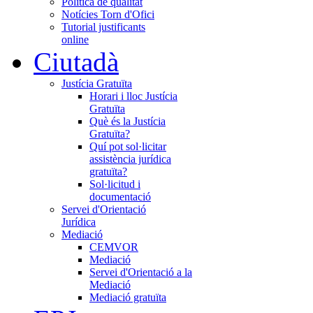
Política de qualitat
Notícies Torn d'Ofici
Tutorial justificants
online
Ciutadà
Justícia Gratuïta
Horari i lloc Justícia
Gratuïta
Què és la Justícia
Gratuïta?
Quí pot sol·licitar
assistència jurídica
gratuïta?
Sol·licitud i
documentació
Servei d'Orientació
Jurídica
Mediació
CEMVOR
Mediació
Servei d'Orientació a la
Mediació
Mediació gratuïta