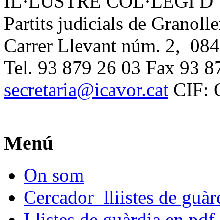
IL·LUSTRE COL·LEGI 
Partits judicials de Granolle
Carrer Llevant núm. 2, 084
Tel. 93 879 26 03 Fax 93 8
secretaria@icavor.cat
CIF: 
Menú
On som
Cercador lliistes de guà
Llistes de guàrdia en pdf