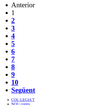
Anterior
1
2
3
4
5
6
7
8
9
10
Següent
COL·LEGIA'T
NOU correu