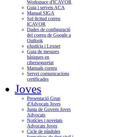
Workspace d'ICAVOR
Guia i serveis ACA
Manual SIGA
Sol·licitud correu
ICAVOR
Dades de configuració
del correu de Google a
Outlook
eJustícia i Lexnet
Guia de mesures
bàsiques en
ciberseguretat
Manuals correu
Servei comunicacions
certificades
Joves
Presentació Grup
d'Advocats Joves
Junta de Govern Joves
Advocats
Notícies i novetats
Advocats Joves
Cicle de píndoles
formatives de dret civil i