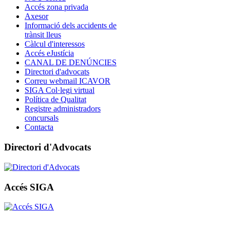
Accés zona privada
Axesor
Informació dels accidents de
trànsit lleus
Càlcul d'interessos
Accés eJustícia
CANAL DE DENÚNCIES
Directori d'advocats
Correu webmail ICAVOR
SIGA Col·legi virtual
Política de Qualitat
Registre administradors
concursals
Contacta
Directori d'Advocats
Accés SIGA