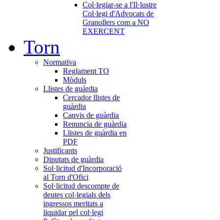
Col·legiar-se a l'Il·lustre
Col·legi d'Advocats de
Granollers com a NO
EXERCENT
Torn
Normativa
Reglament TO
Mòduls
Llistes de guàrdia
Cercador llistes de
guàrdia
Canvis de guàrdia
Renuncia de guàrdia
Llistes de guàrdia en
PDF
Justificants
Diputats de guàrdia
Sol·licitud d'Incorporació
al Torn d'Ofici
Sol·licitud descompte de
deutes col·legials dels
ingressos meritats a
liquidar pel col·legi