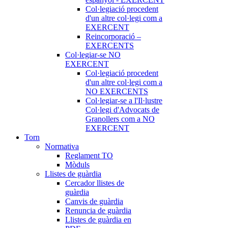
Col·legiació procedent
d'un altre col·legi com a
EXERCENT
Reincorporació –
EXERCENTS
Col·legiar-se NO
EXERCENT
Col·legiació procedent
d'un altre col·legi com a
NO EXERCENTS
Col·legiar-se a l'Il·lustre
Col·legi d'Advocats de
Granollers com a NO
EXERCENT
Torn
Normativa
Reglament TO
Mòduls
Llistes de guàrdia
Cercador llistes de
guàrdia
Canvis de guàrdia
Renuncia de guàrdia
Llistes de guàrdia en