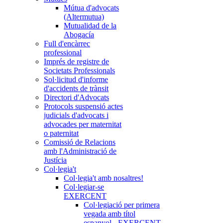
Mútua d'advocats
(Altermutua)
Mutualidad de la
Abogacía
Full d'encàrrec
professional
Imprés de registre de
Societats Professionals
Sol·licitud d'informe
d'accidents de trànsit
Directori d'Advocats
Protocols suspensió actes
judicials d'advocats i
advocades per maternitat
o paternitat
Comissió de Relacions
amb l'Administració de
Justícia
Col·legia't
Col·legia't amb nosaltres!
Col·legiar-se
EXERCENT
Col·legiació per primera
vegada amb títol
espanyol - EXERCENT