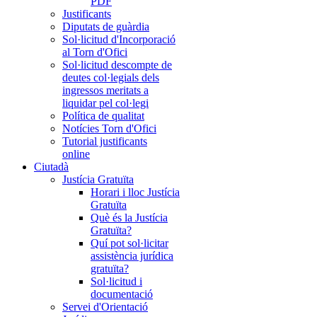
PDF
Justificants
Diputats de guàrdia
Sol·licitud d'Incorporació
al Torn d'Ofici
Sol·licitud descompte de
deutes col·legials dels
ingressos meritats a
liquidar pel col·legi
Política de qualitat
Notícies Torn d'Ofici
Tutorial justificants
online
Ciutadà
Justícia Gratuïta
Horari i lloc Justícia
Gratuïta
Què és la Justícia
Gratuïta?
Quí pot sol·licitar
assistència jurídica
gratuïta?
Sol·licitud i
documentació
Servei d'Orientació