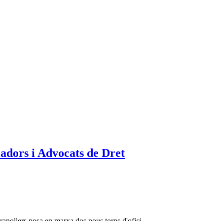
iadors i Advocats de Dret
ranollers posa en marxa dos nous torns d'ofici