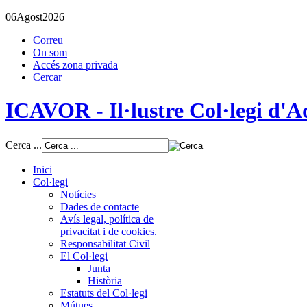
06
Agost
2026
Correu
On som
Accés zona privada
Cercar
ICAVOR - Il·lustre Col·legi d'Ad
Cerca ...
Inici
Col·legi
Notícies
Dades de contacte
Avís legal, política de
privacitat i de cookies.
Responsabilitat Civil
El Col·legi
Junta
Història
Estatuts del Col·legi
Mútues