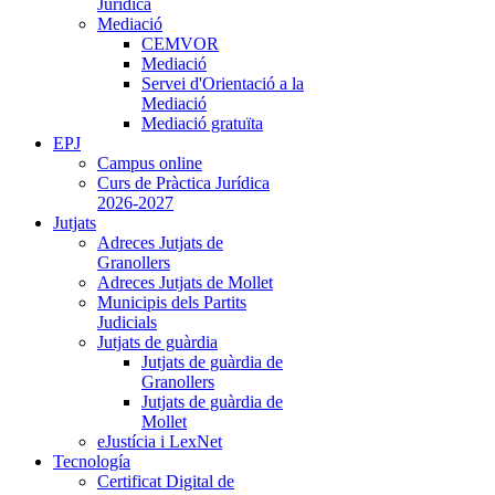
Jurídica
Mediació
CEMVOR
Mediació
Servei d'Orientació a la
Mediació
Mediació gratuïta
EPJ
Campus online
Curs de Pràctica Jurídica
2026-2027
Jutjats
Adreces Jutjats de
Granollers
Adreces Jutjats de Mollet
Municipis dels Partits
Judicials
Jutjats de guàrdia
Jutjats de guàrdia de
Granollers
Jutjats de guàrdia de
Mollet
eJustícia i LexNet
Tecnología
Certificat Digital de