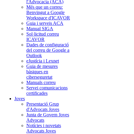
l'Advocacia (ACA)
Més que un correu:
Benvingut a Google
Workspace d'ICAVOR
Guia i serveis ACA
Manual SIGA
Sol·licitud correu
ICAVOR
Dades de configuració
del correu de Google a
Outlook
eJustícia i Lexnet
Guia de mesures
bàsiques en
ciberseguretat
Manuals correu
Servei comunicacions
certificades
Joves
Presentació Grup
d'Advocats Joves
Junta de Govern Joves
Advocats
Notícies i novetats
Advocats Joves