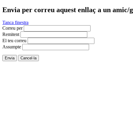
Envia per correu aquest enllaç a un amic/g
Tanca finestra
Correu per
Remitent
El teu correu
Assumpte
Envia
Cancel·la