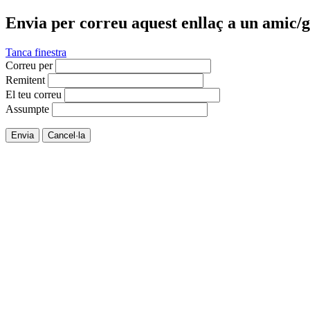
Envia per correu aquest enllaç a un amic/g
Tanca finestra
Correu per
Remitent
El teu correu
Assumpte
Envia
Cancel·la