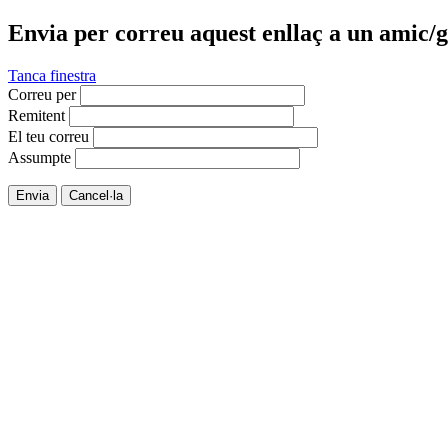
Envia per correu aquest enllaç a un amic/g
Tanca finestra
Correu per
Remitent
El teu correu
Assumpte
Envia
Cancel·la