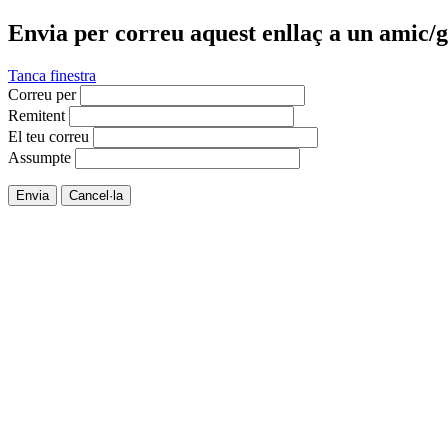
Envia per correu aquest enllaç a un amic/g
Tanca finestra
Correu per
Remitent
El teu correu
Assumpte
Envia
Cancel·la