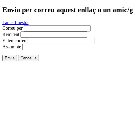
Envia per correu aquest enllaç a un amic/g
Tanca finestra
Correu per
Remitent
El teu correu
Assumpte
Envia
Cancel·la