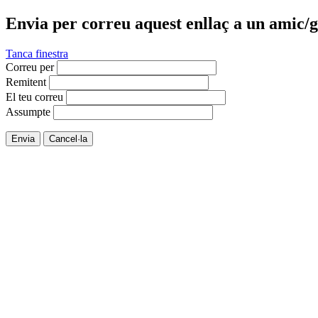
Envia per correu aquest enllaç a un amic/g
Tanca finestra
Correu per
Remitent
El teu correu
Assumpte
Envia
Cancel·la