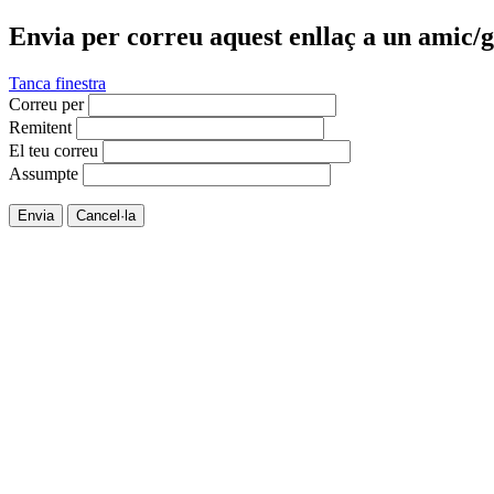
Envia per correu aquest enllaç a un amic/g
Tanca finestra
Correu per
Remitent
El teu correu
Assumpte
Envia
Cancel·la