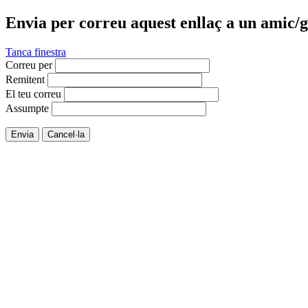
Envia per correu aquest enllaç a un amic/g
Tanca finestra
Correu per
Remitent
El teu correu
Assumpte
Envia
Cancel·la