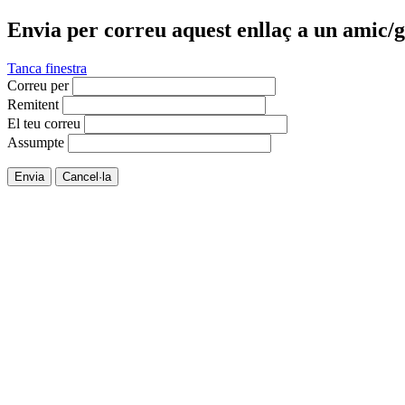
Envia per correu aquest enllaç a un amic/g
Tanca finestra
Correu per
Remitent
El teu correu
Assumpte
Envia
Cancel·la