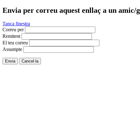
Envia per correu aquest enllaç a un amic/g
Tanca finestra
Correu per
Remitent
El teu correu
Assumpte
Envia
Cancel·la