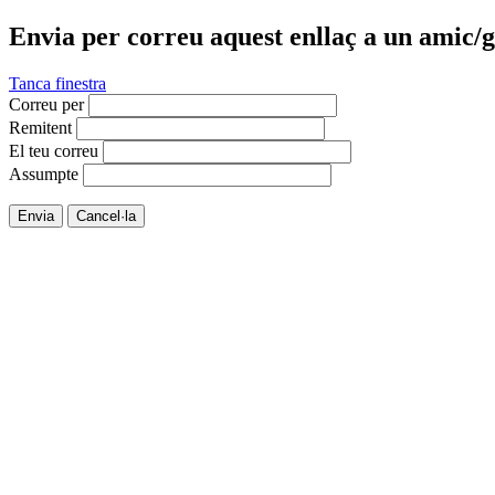
Envia per correu aquest enllaç a un amic/g
Tanca finestra
Correu per
Remitent
El teu correu
Assumpte
Envia
Cancel·la