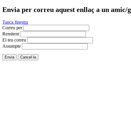
Envia per correu aquest enllaç a un amic/g
Tanca finestra
Correu per
Remitent
El teu correu
Assumpte
Envia
Cancel·la