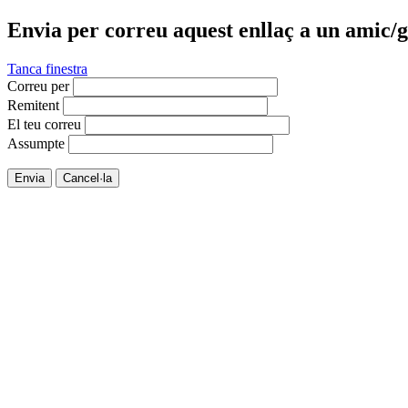
Envia per correu aquest enllaç a un amic/g
Tanca finestra
Correu per
Remitent
El teu correu
Assumpte
Envia
Cancel·la