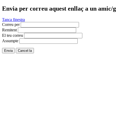
Envia per correu aquest enllaç a un amic/g
Tanca finestra
Correu per
Remitent
El teu correu
Assumpte
Envia
Cancel·la