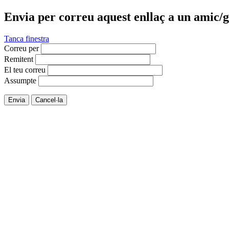
Envia per correu aquest enllaç a un amic/g
Tanca finestra
Correu per
Remitent
El teu correu
Assumpte
Envia
Cancel·la