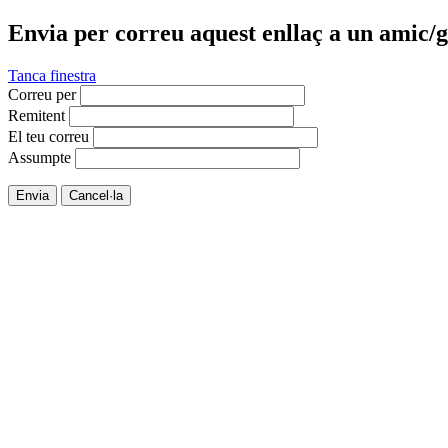
Envia per correu aquest enllaç a un amic/g
Tanca finestra
Correu per
Remitent
El teu correu
Assumpte
Envia
Cancel·la