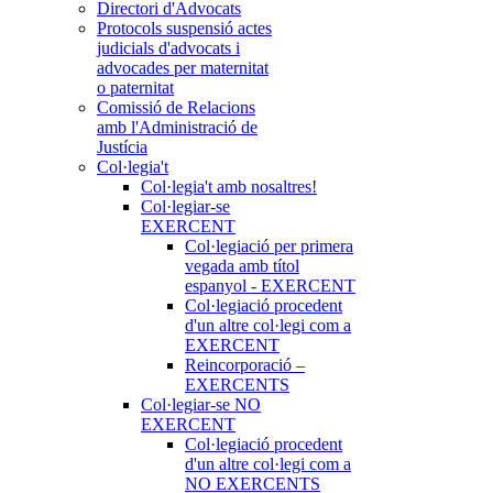
Directori d'Advocats
Protocols suspensió actes
judicials d'advocats i
advocades per maternitat
o paternitat
Comissió de Relacions
amb l'Administració de
Justícia
Col·legia't
Col·legia't amb nosaltres!
Col·legiar-se
EXERCENT
Col·legiació per primera
vegada amb títol
espanyol - EXERCENT
Col·legiació procedent
d'un altre col·legi com a
EXERCENT
Reincorporació –
EXERCENTS
Col·legiar-se NO
EXERCENT
Col·legiació procedent
d'un altre col·legi com a
NO EXERCENTS