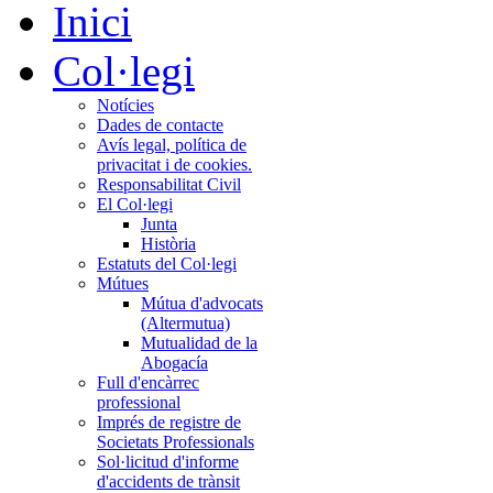
Inici
Col·legi
Notícies
Dades de contacte
Avís legal, política de
privacitat i de cookies.
Responsabilitat Civil
El Col·legi
Junta
Història
Estatuts del Col·legi
Mútues
Mútua d'advocats
(Altermutua)
Mutualidad de la
Abogacía
Full d'encàrrec
professional
Imprés de registre de
Societats Professionals
Sol·licitud d'informe
d'accidents de trànsit