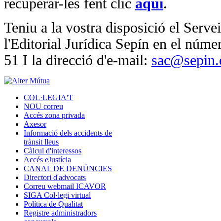
recuperar-les fent clic
aquí
.
Teniu a la vostra disposició el Serve
l'Editorial Jurídica Sepín en el núme
51 I la direcció d'e-mail:
sac@sepin.
COL·LEGIA'T
NOU correu
Accés zona privada
Axesor
Informació dels accidents de
trànsit lleus
Càlcul d'interessos
Accés eJustícia
CANAL DE DENÚNCIES
Directori d'advocats
Correu webmail ICAVOR
SIGA Col·legi virtual
Política de Qualitat
Registre administradors