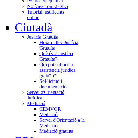
Política de qualitat
Notícies Torn d'Ofici
Tutorial justificants
online
Ciutadà
Justícia Gratuïta
Horari i lloc Justícia
Gratuïta
Què és la Justícia
Gratuïta?
Quí pot sol·licitar
assistència jurídica
gratuïta?
Sol·licitud i
documentació
Servei d'Orientació
Jurídica
Mediació
CEMVOR
Mediació
Servei d'Orientació a la
Mediació
Mediació gratuïta