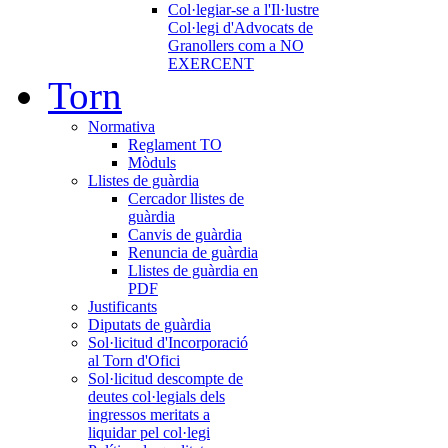
Col·legiar-se a l'Il·lustre
Col·legi d'Advocats de
Granollers com a NO
EXERCENT
Torn
Normativa
Reglament TO
Mòduls
Llistes de guàrdia
Cercador llistes de
guàrdia
Canvis de guàrdia
Renuncia de guàrdia
Llistes de guàrdia en
PDF
Justificants
Diputats de guàrdia
Sol·licitud d'Incorporació
al Torn d'Ofici
Sol·licitud descompte de
deutes col·legials dels
ingressos meritats a
liquidar pel col·legi