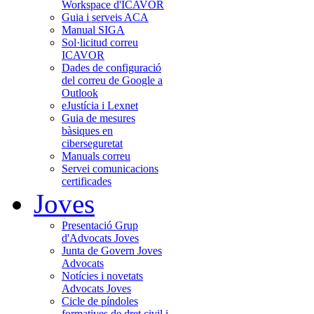
Workspace d'ICAVOR
Guia i serveis ACA
Manual SIGA
Sol·licitud correu
ICAVOR
Dades de configuració
del correu de Google a
Outlook
eJustícia i Lexnet
Guia de mesures
bàsiques en
ciberseguretat
Manuals correu
Servei comunicacions
certificades
Joves
Presentació Grup
d'Advocats Joves
Junta de Govern Joves
Advocats
Notícies i novetats
Advocats Joves
Cicle de píndoles
formatives de dret civil i