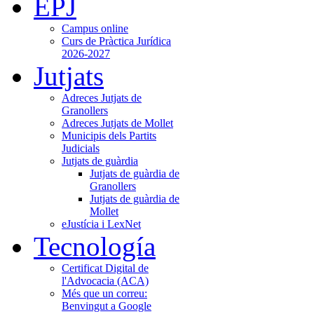
EPJ
Campus online
Curs de Pràctica Jurídica
2026-2027
Jutjats
Adreces Jutjats de
Granollers
Adreces Jutjats de Mollet
Municipis dels Partits
Judicials
Jutjats de guàrdia
Jutjats de guàrdia de
Granollers
Jutjats de guàrdia de
Mollet
eJustícia i LexNet
Tecnología
Certificat Digital de
l'Advocacia (ACA)
Més que un correu:
Benvingut a Google