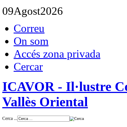
09
Agost
2026
Correu
On som
Accés zona privada
Cercar
ICAVOR - Il·lustre Co
Vallès Oriental
Cerca ...