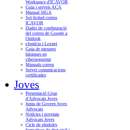
Workspace d'ICAVOR
Guia i serveis ACA
Manual SIGA
Sol·licitud correu
ICAVOR
Dades de configuració
del correu de Google a
Outlook
eJustícia i Lexnet
Guia de mesures
bàsiques en
ciberseguretat
Manuals correu
Servei comunicacions
certificades
Joves
Presentació Grup
d'Advocats Joves
Junta de Govern Joves
Advocats
Notícies i novetats
Advocats Joves
Cicle de píndoles
formatives de dret civil i