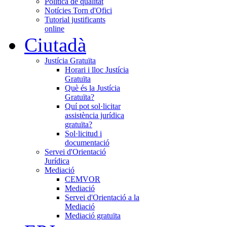
Política de qualitat
Notícies Torn d'Ofici
Tutorial justificants
online
Ciutadà
Justícia Gratuïta
Horari i lloc Justícia
Gratuïta
Què és la Justícia
Gratuïta?
Quí pot sol·licitar
assistència jurídica
gratuïta?
Sol·licitud i
documentació
Servei d'Orientació
Jurídica
Mediació
CEMVOR
Mediació
Servei d'Orientació a la
Mediació
Mediació gratuïta