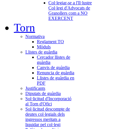
Col·legiar-se a l'Il·lustre
Col·legi d'Advocats de
Granollers com a NO
EXERCENT
Torn
Normativa
Reglament TO
Mòduls
Llistes de guàrdia
Cercador llistes de
guàrdia
Canvis de guàrdia
Renuncia de guàrdia
Llistes de guàrdia en
PDF
Justificants
Diputats de guàrdia
Sol·licitud d'Incorporació
al Torn d'Ofici
Sol·licitud descompte de
deutes col·legials dels
ingressos meritats a
liquidar pel col·legi