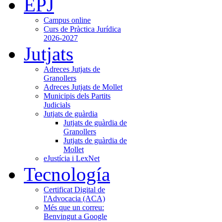
EPJ
Campus online
Curs de Pràctica Jurídica
2026-2027
Jutjats
Adreces Jutjats de
Granollers
Adreces Jutjats de Mollet
Municipis dels Partits
Judicials
Jutjats de guàrdia
Jutjats de guàrdia de
Granollers
Jutjats de guàrdia de
Mollet
eJustícia i LexNet
Tecnología
Certificat Digital de
l'Advocacia (ACA)
Més que un correu:
Benvingut a Google