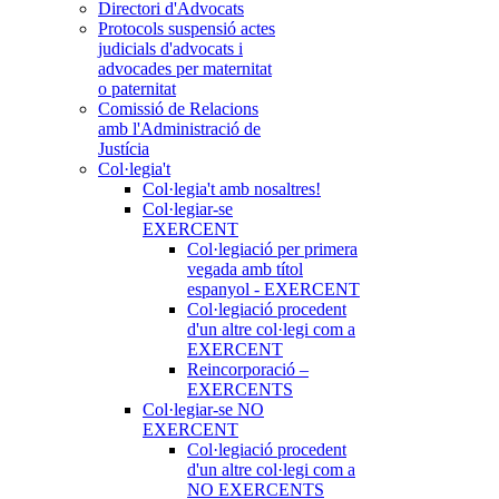
Directori d'Advocats
Protocols suspensió actes
judicials d'advocats i
advocades per maternitat
o paternitat
Comissió de Relacions
amb l'Administració de
Justícia
Col·legia't
Col·legia't amb nosaltres!
Col·legiar-se
EXERCENT
Col·legiació per primera
vegada amb títol
espanyol - EXERCENT
Col·legiació procedent
d'un altre col·legi com a
EXERCENT
Reincorporació –
EXERCENTS
Col·legiar-se NO
EXERCENT
Col·legiació procedent
d'un altre col·legi com a
NO EXERCENTS