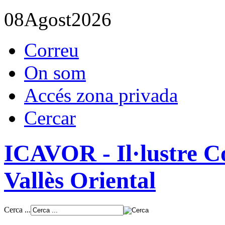
08
Agost
2026
Correu
On som
Accés zona privada
Cercar
ICAVOR - Il·lustre Co
Vallès Oriental
Cerca ...