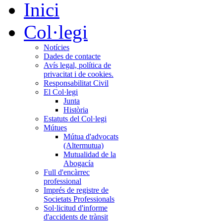
Inici
Col·legi
Notícies
Dades de contacte
Avís legal, política de
privacitat i de cookies.
Responsabilitat Civil
El Col·legi
Junta
Història
Estatuts del Col·legi
Mútues
Mútua d'advocats
(Altermutua)
Mutualidad de la
Abogacía
Full d'encàrrec
professional
Imprés de registre de
Societats Professionals
Sol·licitud d'informe
d'accidents de trànsit