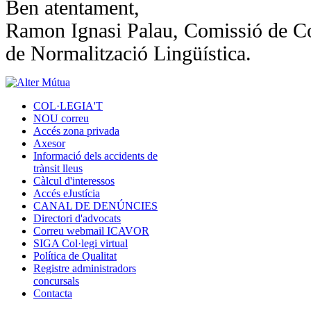
Ben atentament,
Ramon Ignasi Palau, Comissió de C
de Normalització Lingüística.
COL·LEGIA'T
NOU correu
Accés zona privada
Axesor
Informació dels accidents de
trànsit lleus
Càlcul d'interessos
Accés eJustícia
CANAL DE DENÚNCIES
Directori d'advocats
Correu webmail ICAVOR
SIGA Col·legi virtual
Política de Qualitat
Registre administradors
concursals
Contacta