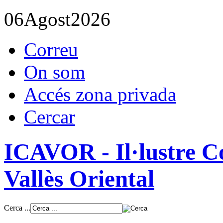
06
Agost
2026
Correu
On som
Accés zona privada
Cercar
ICAVOR - Il·lustre Co
Vallès Oriental
Cerca ...