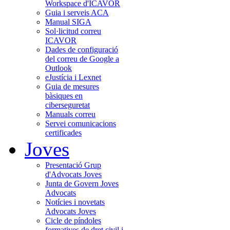
Workspace d'ICAVOR
Guia i serveis ACA
Manual SIGA
Sol·licitud correu
ICAVOR
Dades de configuració
del correu de Google a
Outlook
eJustícia i Lexnet
Guia de mesures
bàsiques en
ciberseguretat
Manuals correu
Servei comunicacions
certificades
Joves
Presentació Grup
d'Advocats Joves
Junta de Govern Joves
Advocats
Notícies i novetats
Advocats Joves
Cicle de píndoles
formatives de dret civil i