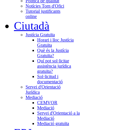
Política de qualitat
Notícies Torn d'Ofici
Tutorial justificants
online
Ciutadà
Justícia Gratuïta
Horari i lloc Justícia
Gratuïta
Què és la Justícia
Gratuïta?
Quí pot sol·licitar
assistència jurídica
gratuïta?
Sol·licitud i
documentació
Servei d'Orientació
Jurídica
Mediació
CEMVOR
Mediació
Servei d'Orientació a la
Mediació
Mediació gratuïta