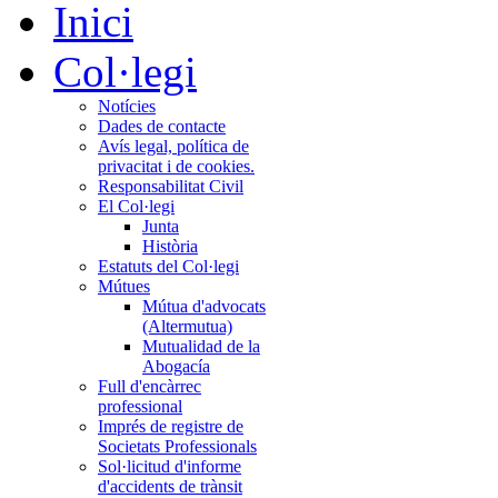
Inici
Col·legi
Notícies
Dades de contacte
Avís legal, política de
privacitat i de cookies.
Responsabilitat Civil
El Col·legi
Junta
Història
Estatuts del Col·legi
Mútues
Mútua d'advocats
(Altermutua)
Mutualidad de la
Abogacía
Full d'encàrrec
professional
Imprés de registre de
Societats Professionals
Sol·licitud d'informe
d'accidents de trànsit