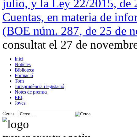
julio, y la Ley 22/2015, de 
Cuentas, en materia de info
(BOE núm. 287, de 25 de 
consultat el 27 de novembr
Inici
Notícies
Biblioteca
Formació
Torn
Jurisprudència i legislació
Notes de premsa
EPJ
Joves
Cerca ...