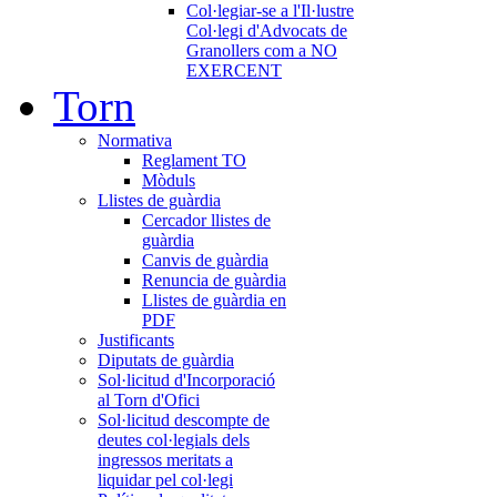
Col·legiar-se a l'Il·lustre
Col·legi d'Advocats de
Granollers com a NO
EXERCENT
Torn
Normativa
Reglament TO
Mòduls
Llistes de guàrdia
Cercador llistes de
guàrdia
Canvis de guàrdia
Renuncia de guàrdia
Llistes de guàrdia en
PDF
Justificants
Diputats de guàrdia
Sol·licitud d'Incorporació
al Torn d'Ofici
Sol·licitud descompte de
deutes col·legials dels
ingressos meritats a
liquidar pel col·legi