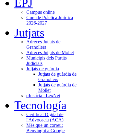
EPJ
Campus online
Curs de Pràctica Jurídica
2026-2027
Jutjats
Adreces Jutjats de
Granollers
Adreces Jutjats de Mollet
Municipis dels Partits
Judicials
Jutjats de guàrdia
Jutjats de guàrdia de
Granollers
Jutjats de guàrdia de
Mollet
eJustícia i LexNet
Tecnología
Certificat Digital de
l'Advocacia (ACA)
Més que un correu:
Benvingut a Google