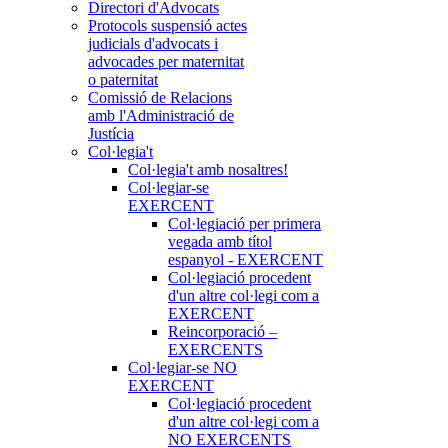
Directori d'Advocats
Protocols suspensió actes
judicials d'advocats i
advocades per maternitat
o paternitat
Comissió de Relacions
amb l'Administració de
Justícia
Col·legia't
Col·legia't amb nosaltres!
Col·legiar-se
EXERCENT
Col·legiació per primera
vegada amb títol
espanyol - EXERCENT
Col·legiació procedent
d'un altre col·legi com a
EXERCENT
Reincorporació –
EXERCENTS
Col·legiar-se NO
EXERCENT
Col·legiació procedent
d'un altre col·legi com a
NO EXERCENTS