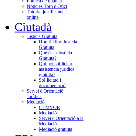
Política de qualitat
Notícies Torn d'Ofici
Tutorial justificants
online
Ciutadà
Justícia Gratuïta
Horari i lloc Justícia
Gratuïta
Què és la Justícia
Gratuïta?
Quí pot sol·licitar
assistència jurídica
gratuïta?
Sol·licitud i
documentació
Servei d'Orientació
Jurídica
Mediació
CEMVOR
Mediació
Servei d'Orientació a la
Mediació
Mediació gratuïta