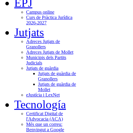
EPJ
Campus online
Curs de Pràctica Jurídica
2026-2027
Jutjats
Adreces Jutjats de
Granollers
Adreces Jutjats de Mollet
Municipis dels Partits
Judicials
Jutjats de guàrdia
Jutjats de guàrdia de
Granollers
Jutjats de guàrdia de
Mollet
eJustícia i LexNet
Tecnología
Certificat Digital de
l'Advocacia (ACA)
Més que un correu:
Benvingut a Google