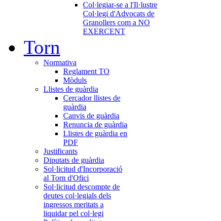
Col·legiar-se a l'Il·lustre
Col·legi d'Advocats de
Granollers com a NO
EXERCENT
Torn
Normativa
Reglament TO
Mòduls
Llistes de guàrdia
Cercador llistes de
guàrdia
Canvis de guàrdia
Renuncia de guàrdia
Llistes de guàrdia en
PDF
Justificants
Diputats de guàrdia
Sol·licitud d'Incorporació
al Torn d'Ofici
Sol·licitud descompte de
deutes col·legials dels
ingressos meritats a
liquidar pel col·legi