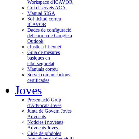
Workspace d'ICAVOR
Guia i serveis ACA
Manual SIGA
Sol·licitud correu
ICAVOR
Dades de configuració
del correu de Google a
Outlook
eJustícia i Lexnet
Guia de mesures
bàsiques en
ciberseguretat
Manuals correu
Servei comunicacions
certificades
Joves
Presentació Grup
d'Advocats Joves
Junta de Govern Joves
Advocats
Notícies i novetats
Advocats Joves
Cicle de píndoles
formatives de dret civil i