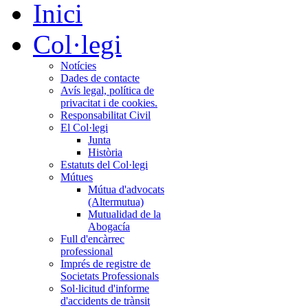
Inici
Col·legi
Notícies
Dades de contacte
Avís legal, política de
privacitat i de cookies.
Responsabilitat Civil
El Col·legi
Junta
Història
Estatuts del Col·legi
Mútues
Mútua d'advocats
(Altermutua)
Mutualidad de la
Abogacía
Full d'encàrrec
professional
Imprés de registre de
Societats Professionals
Sol·licitud d'informe
d'accidents de trànsit