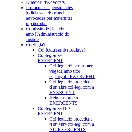
Directori d'Advocats
Protocols suspensió actes
judicials d'advocats i
advocades per maternitat
o paternitat
Comissió de Relacions
amb l'Administració de
Justícia
Col·legia't
Col·legia't amb nosaltres!
Col·legiar-se
EXERCENT
Col·legiació per primera
vegada amb títol
espanyol - EXERCENT
Col·legiació procedent
d'un altre col·legi com a
EXERCENT
Reincorporació –
EXERCENTS
Col·legiar-se NO
EXERCENT
Col·legiació procedent
d'un altre col·legi com a
NO EXERCENTS