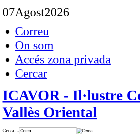
07
Agost
2026
Correu
On som
Accés zona privada
Cercar
ICAVOR - Il·lustre Co
Vallès Oriental
Cerca ...