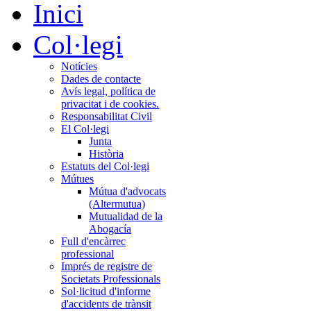
Inici
Col·legi
Notícies
Dades de contacte
Avís legal, política de
privacitat i de cookies.
Responsabilitat Civil
El Col·legi
Junta
Història
Estatuts del Col·legi
Mútues
Mútua d'advocats
(Altermutua)
Mutualidad de la
Abogacía
Full d'encàrrec
professional
Imprés de registre de
Societats Professionals
Sol·licitud d'informe
d'accidents de trànsit