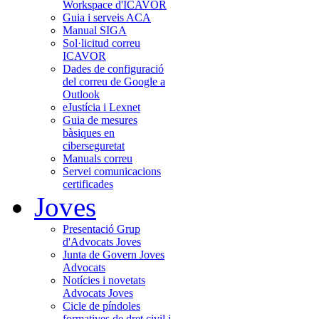
Workspace d'ICAVOR
Guia i serveis ACA
Manual SIGA
Sol·licitud correu
ICAVOR
Dades de configuració
del correu de Google a
Outlook
eJustícia i Lexnet
Guia de mesures
bàsiques en
ciberseguretat
Manuals correu
Servei comunicacions
certificades
Joves
Presentació Grup
d'Advocats Joves
Junta de Govern Joves
Advocats
Notícies i novetats
Advocats Joves
Cicle de píndoles
formatives de dret civil i