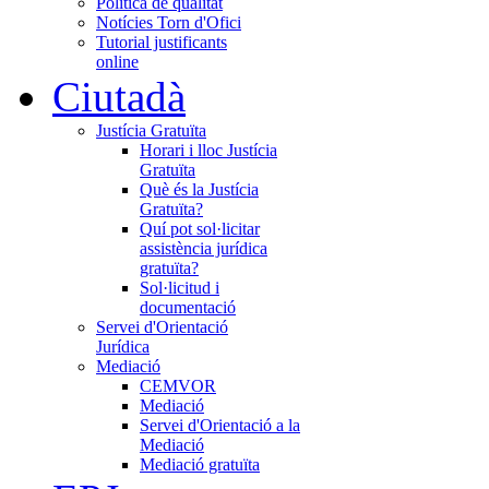
Política de qualitat
Notícies Torn d'Ofici
Tutorial justificants
online
Ciutadà
Justícia Gratuïta
Horari i lloc Justícia
Gratuïta
Què és la Justícia
Gratuïta?
Quí pot sol·licitar
assistència jurídica
gratuïta?
Sol·licitud i
documentació
Servei d'Orientació
Jurídica
Mediació
CEMVOR
Mediació
Servei d'Orientació a la
Mediació
Mediació gratuïta