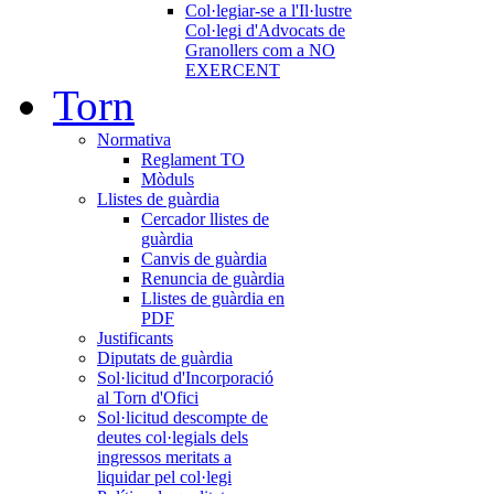
Col·legiar-se a l'Il·lustre
Col·legi d'Advocats de
Granollers com a NO
EXERCENT
Torn
Normativa
Reglament TO
Mòduls
Llistes de guàrdia
Cercador llistes de
guàrdia
Canvis de guàrdia
Renuncia de guàrdia
Llistes de guàrdia en
PDF
Justificants
Diputats de guàrdia
Sol·licitud d'Incorporació
al Torn d'Ofici
Sol·licitud descompte de
deutes col·legials dels
ingressos meritats a
liquidar pel col·legi