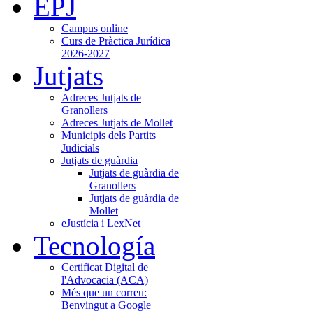
EPJ
Campus online
Curs de Pràctica Jurídica
2026-2027
Jutjats
Adreces Jutjats de
Granollers
Adreces Jutjats de Mollet
Municipis dels Partits
Judicials
Jutjats de guàrdia
Jutjats de guàrdia de
Granollers
Jutjats de guàrdia de
Mollet
eJustícia i LexNet
Tecnología
Certificat Digital de
l'Advocacia (ACA)
Més que un correu:
Benvingut a Google