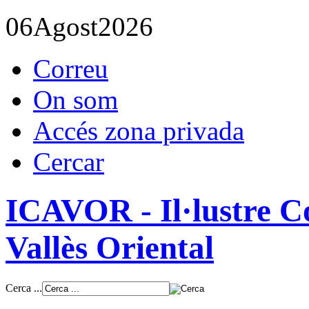
06
Agost
2026
Correu
On som
Accés zona privada
Cercar
ICAVOR - Il·lustre Co
Vallès Oriental
Cerca ...