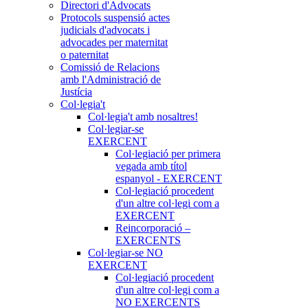
Directori d'Advocats
Protocols suspensió actes
judicials d'advocats i
advocades per maternitat
o paternitat
Comissió de Relacions
amb l'Administració de
Justícia
Col·legia't
Col·legia't amb nosaltres!
Col·legiar-se
EXERCENT
Col·legiació per primera
vegada amb títol
espanyol - EXERCENT
Col·legiació procedent
d'un altre col·legi com a
EXERCENT
Reincorporació –
EXERCENTS
Col·legiar-se NO
EXERCENT
Col·legiació procedent
d'un altre col·legi com a
NO EXERCENTS