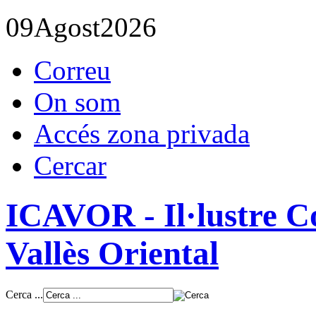
09
Agost
2026
Correu
On som
Accés zona privada
Cercar
ICAVOR - Il·lustre Co
Vallès Oriental
Cerca ...