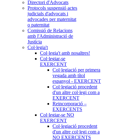
Directori d'Advocats
Protocols suspensió actes
judicials d'advocats i
advocades per maternitat
o paternitat
Comissió de Relacions
amb l'Administració de
Justícia
Col·legia't
Col·legia't amb nosaltres!
Col·legiar-se
EXERCENT
Col·legiació per primera
vegada amb títol
espanyol - EXERCENT
Col·legiació procedent
d'un altre col·legi com a
EXERCENT
Reincorporació –
EXERCENTS
Col·legiar-se NO
EXERCENT
Col·legiació procedent
d'un altre col·legi com a
NO EXERCENTS