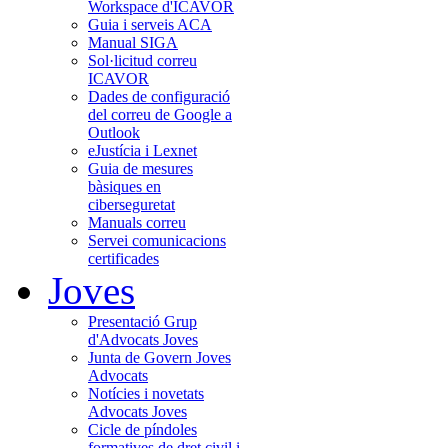
Workspace d'ICAVOR
Guia i serveis ACA
Manual SIGA
Sol·licitud correu
ICAVOR
Dades de configuració
del correu de Google a
Outlook
eJustícia i Lexnet
Guia de mesures
bàsiques en
ciberseguretat
Manuals correu
Servei comunicacions
certificades
Joves
Presentació Grup
d'Advocats Joves
Junta de Govern Joves
Advocats
Notícies i novetats
Advocats Joves
Cicle de píndoles
formatives de dret civil i