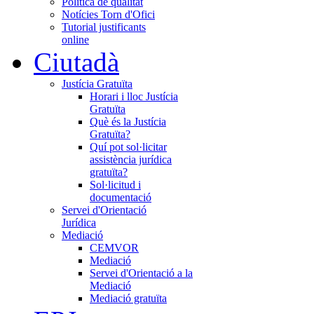
Política de qualitat
Notícies Torn d'Ofici
Tutorial justificants
online
Ciutadà
Justícia Gratuïta
Horari i lloc Justícia
Gratuïta
Què és la Justícia
Gratuïta?
Quí pot sol·licitar
assistència jurídica
gratuïta?
Sol·licitud i
documentació
Servei d'Orientació
Jurídica
Mediació
CEMVOR
Mediació
Servei d'Orientació a la
Mediació
Mediació gratuïta