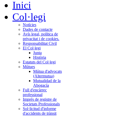
Inici
Col·legi
Notícies
Dades de contacte
Avís legal, política de
privacitat i de cookies.
Responsabilitat Civil
El Col·legi
Junta
Història
Estatuts del Col·legi
Mútues
Mútua d'advocats
(Altermutua)
Mutualidad de la
Abogacía
Full d'encàrrec
professional
Imprés de registre de
Societats Professionals
Sol·licitud d'informe
d'accidents de trànsit