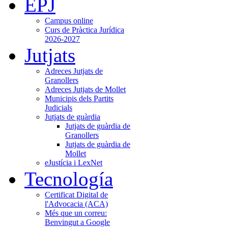
EPJ
Campus online
Curs de Pràctica Jurídica
2026-2027
Jutjats
Adreces Jutjats de
Granollers
Adreces Jutjats de Mollet
Municipis dels Partits
Judicials
Jutjats de guàrdia
Jutjats de guàrdia de
Granollers
Jutjats de guàrdia de
Mollet
eJustícia i LexNet
Tecnología
Certificat Digital de
l'Advocacia (ACA)
Més que un correu:
Benvingut a Google