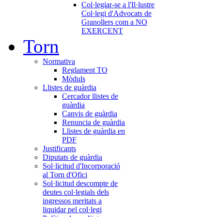
Col·legiar-se a l'Il·lustre
Col·legi d'Advocats de
Granollers com a NO
EXERCENT
Torn
Normativa
Reglament TO
Mòduls
Llistes de guàrdia
Cercador llistes de
guàrdia
Canvis de guàrdia
Renuncia de guàrdia
Llistes de guàrdia en
PDF
Justificants
Diputats de guàrdia
Sol·licitud d'Incorporació
al Torn d'Ofici
Sol·licitud descompte de
deutes col·legials dels
ingressos meritats a
liquidar pel col·legi