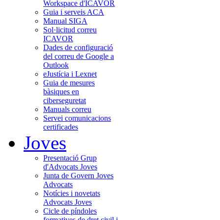
Workspace d'ICAVOR
Guia i serveis ACA
Manual SIGA
Sol·licitud correu
ICAVOR
Dades de configuració
del correu de Google a
Outlook
eJustícia i Lexnet
Guia de mesures
bàsiques en
ciberseguretat
Manuals correu
Servei comunicacions
certificades
Joves
Presentació Grup
d'Advocats Joves
Junta de Govern Joves
Advocats
Notícies i novetats
Advocats Joves
Cicle de píndoles
formatives de dret civil i