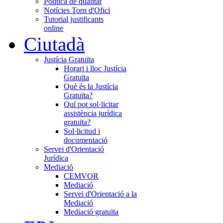
Política de qualitat
Notícies Torn d'Ofici
Tutorial justificants
online
Ciutadà
Justícia Gratuïta
Horari i lloc Justícia
Gratuïta
Què és la Justícia
Gratuïta?
Quí pot sol·licitar
assistència jurídica
gratuïta?
Sol·licitud i
documentació
Servei d'Orientació
Jurídica
Mediació
CEMVOR
Mediació
Servei d'Orientació a la
Mediació
Mediació gratuïta