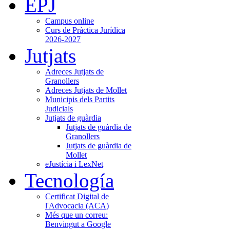
EPJ
Campus online
Curs de Pràctica Jurídica
2026-2027
Jutjats
Adreces Jutjats de
Granollers
Adreces Jutjats de Mollet
Municipis dels Partits
Judicials
Jutjats de guàrdia
Jutjats de guàrdia de
Granollers
Jutjats de guàrdia de
Mollet
eJustícia i LexNet
Tecnología
Certificat Digital de
l'Advocacia (ACA)
Més que un correu:
Benvingut a Google