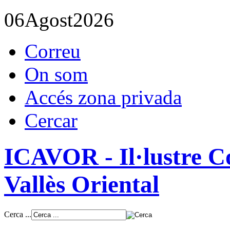
06
Agost
2026
Correu
On som
Accés zona privada
Cercar
ICAVOR - Il·lustre Co
Vallès Oriental
Cerca ...