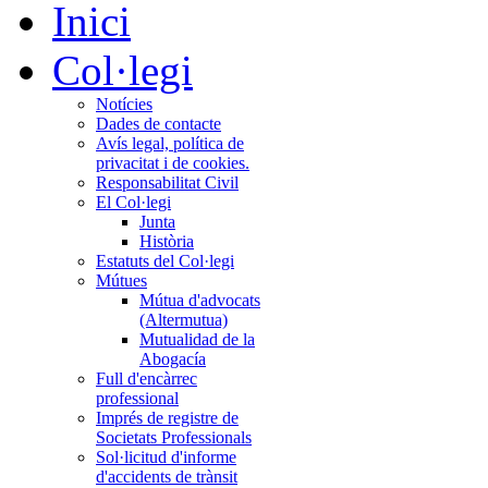
Inici
Col·legi
Notícies
Dades de contacte
Avís legal, política de
privacitat i de cookies.
Responsabilitat Civil
El Col·legi
Junta
Història
Estatuts del Col·legi
Mútues
Mútua d'advocats
(Altermutua)
Mutualidad de la
Abogacía
Full d'encàrrec
professional
Imprés de registre de
Societats Professionals
Sol·licitud d'informe
d'accidents de trànsit