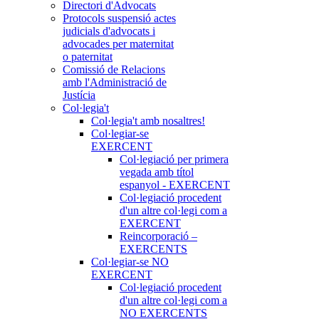
Directori d'Advocats
Protocols suspensió actes
judicials d'advocats i
advocades per maternitat
o paternitat
Comissió de Relacions
amb l'Administració de
Justícia
Col·legia't
Col·legia't amb nosaltres!
Col·legiar-se
EXERCENT
Col·legiació per primera
vegada amb títol
espanyol - EXERCENT
Col·legiació procedent
d'un altre col·legi com a
EXERCENT
Reincorporació –
EXERCENTS
Col·legiar-se NO
EXERCENT
Col·legiació procedent
d'un altre col·legi com a
NO EXERCENTS