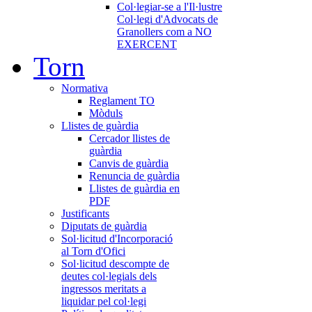
Col·legiar-se a l'Il·lustre
Col·legi d'Advocats de
Granollers com a NO
EXERCENT
Torn
Normativa
Reglament TO
Mòduls
Llistes de guàrdia
Cercador llistes de
guàrdia
Canvis de guàrdia
Renuncia de guàrdia
Llistes de guàrdia en
PDF
Justificants
Diputats de guàrdia
Sol·licitud d'Incorporació
al Torn d'Ofici
Sol·licitud descompte de
deutes col·legials dels
ingressos meritats a
liquidar pel col·legi