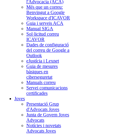
l'Advocacia (ACA)
Més que un correu:
Benvingut a Google
Workspace d'ICAVOR
Guia i serveis ACA
Manual SIGA
Sol·licitud correu
ICAVOR
Dades de configuració
del correu de Google a
Outlook
eJustícia i Lexnet
Guia de mesures
bàsiques en
ciberseguretat
Manuals correu
Servei comunicacions
certificades
Joves
Presentació Grup
d'Advocats Joves
Junta de Govern Joves
Advocats
Notícies i novetats
Advocats Joves