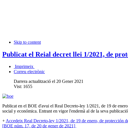
Skip to content
Publicat el Reial decret llei 1/2021, de pr
Imprimeix
Correu electrònic
Darrera actualització el 20 Gener 2021
Vist:
1655
Publicat en el BOE d'avui el Real Decreto-ley 1/2021, de 19 de enero,
social y económica. Entrant en vigor l'endemà al de la seva publicaci
+
Accedeix Real Decreto-ley 1/2021, de 19 de enero, de protección de
[BOE núm. 17, de 20 de gener de 2021]