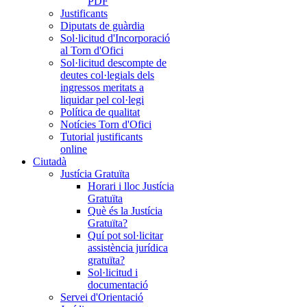
PDF
Justificants
Diputats de guàrdia
Sol·licitud d'Incorporació
al Torn d'Ofici
Sol·licitud descompte de
deutes col·legials dels
ingressos meritats a
liquidar pel col·legi
Política de qualitat
Notícies Torn d'Ofici
Tutorial justificants
online
Ciutadà
Justícia Gratuïta
Horari i lloc Justícia
Gratuïta
Què és la Justícia
Gratuïta?
Quí pot sol·licitar
assistència jurídica
gratuïta?
Sol·licitud i
documentació
Servei d'Orientació