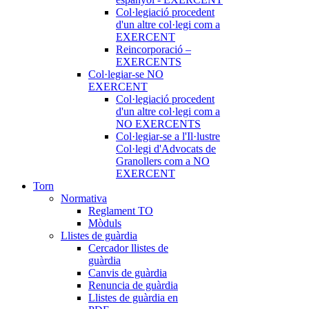
Col·legiació procedent
d'un altre col·legi com a
EXERCENT
Reincorporació –
EXERCENTS
Col·legiar-se NO
EXERCENT
Col·legiació procedent
d'un altre col·legi com a
NO EXERCENTS
Col·legiar-se a l'Il·lustre
Col·legi d'Advocats de
Granollers com a NO
EXERCENT
Torn
Normativa
Reglament TO
Mòduls
Llistes de guàrdia
Cercador llistes de
guàrdia
Canvis de guàrdia
Renuncia de guàrdia
Llistes de guàrdia en