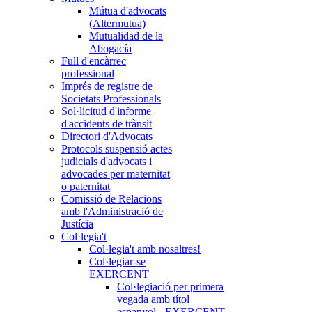
Mútua d'advocats
(Altermutua)
Mutualidad de la
Abogacía
Full d'encàrrec
professional
Imprés de registre de
Societats Professionals
Sol·licitud d'informe
d'accidents de trànsit
Directori d'Advocats
Protocols suspensió actes
judicials d'advocats i
advocades per maternitat
o paternitat
Comissió de Relacions
amb l'Administració de
Justícia
Col·legia't
Col·legia't amb nosaltres!
Col·legiar-se
EXERCENT
Col·legiació per primera
vegada amb títol
espanyol - EXERCENT