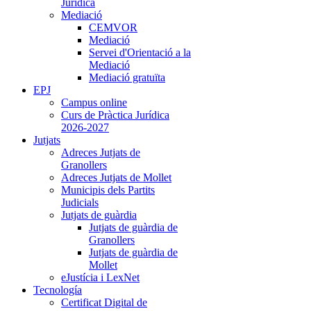
Jurídica
Mediació
CEMVOR
Mediació
Servei d'Orientació a la
Mediació
Mediació gratuïta
EPJ
Campus online
Curs de Pràctica Jurídica
2026-2027
Jutjats
Adreces Jutjats de
Granollers
Adreces Jutjats de Mollet
Municipis dels Partits
Judicials
Jutjats de guàrdia
Jutjats de guàrdia de
Granollers
Jutjats de guàrdia de
Mollet
eJustícia i LexNet
Tecnología
Certificat Digital de