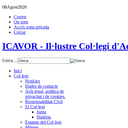
08
Agost
2026
Correu
On som
Accés zona privada
Cercar
ICAVOR - Il·lustre Col·legi d'Ad
Cerca ...
Inici
Col·legi
Notícies
Dades de contacte
Avís legal, política de
privacitat i de cookies.
Responsabilitat Civil
El Col·legi
Junta
Història
Estatuts del Col·legi
Mútues