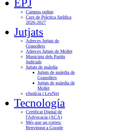
EPJ
Campus online
Curs de Pràctica Jurídica
2026-2027
Jutjats
Adreces Jutjats de
Granollers
Adreces Jutjats de Mollet
Municipis dels Partits
Judicials
Jutjats de guàrdia
Jutjats de guàrdia de
Granollers
Jutjats de guàrdia de
Mollet
eJustícia i LexNet
Tecnología
Certificat Digital de
l'Advocacia (ACA)
Més que un correu:
Benvingut a Google