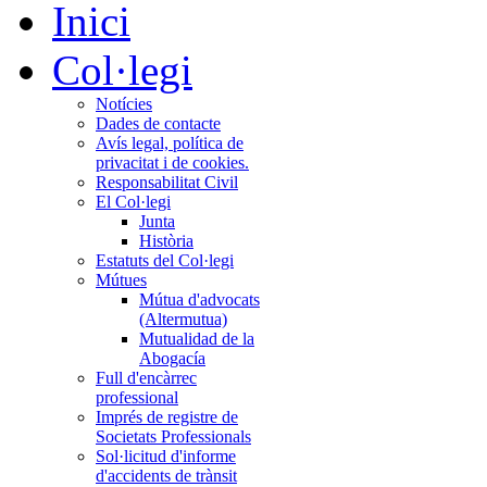
Inici
Col·legi
Notícies
Dades de contacte
Avís legal, política de
privacitat i de cookies.
Responsabilitat Civil
El Col·legi
Junta
Història
Estatuts del Col·legi
Mútues
Mútua d'advocats
(Altermutua)
Mutualidad de la
Abogacía
Full d'encàrrec
professional
Imprés de registre de
Societats Professionals
Sol·licitud d'informe
d'accidents de trànsit