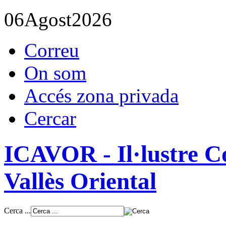
06
Agost
2026
Correu
On som
Accés zona privada
Cercar
ICAVOR - Il·lustre Co
Vallès Oriental
Cerca ...