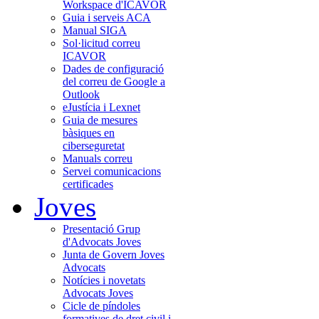
Workspace d'ICAVOR
Guia i serveis ACA
Manual SIGA
Sol·licitud correu
ICAVOR
Dades de configuració
del correu de Google a
Outlook
eJustícia i Lexnet
Guia de mesures
bàsiques en
ciberseguretat
Manuals correu
Servei comunicacions
certificades
Joves
Presentació Grup
d'Advocats Joves
Junta de Govern Joves
Advocats
Notícies i novetats
Advocats Joves
Cicle de píndoles
formatives de dret civil i