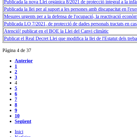
Publicada la nova Llei orgànica 8/2021 de protecció integral a la infàn
Publicada la llei per al suport a les persones amb discapacitat en l'exer
Mesures urgents per a la defensa de l'ocupació, la reactivació econòm
Publicada LO 7/2021, de protecció de dades personals tractats en caso
Atenció! publicat en el BOE la Llei del Canvi climàtic
Publicat el Real Decret Llei que modifica la llei de l'Estatut dels treba
Pàgina 4 de 37
Anterior
1
2
3
4
5
6
7
8
9
10
Següent
Inici