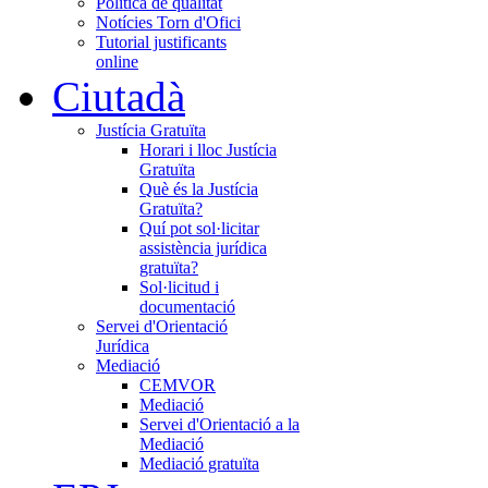
Política de qualitat
Notícies Torn d'Ofici
Tutorial justificants
online
Ciutadà
Justícia Gratuïta
Horari i lloc Justícia
Gratuïta
Què és la Justícia
Gratuïta?
Quí pot sol·licitar
assistència jurídica
gratuïta?
Sol·licitud i
documentació
Servei d'Orientació
Jurídica
Mediació
CEMVOR
Mediació
Servei d'Orientació a la
Mediació
Mediació gratuïta