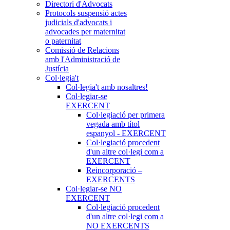
Directori d'Advocats
Protocols suspensió actes
judicials d'advocats i
advocades per maternitat
o paternitat
Comissió de Relacions
amb l'Administració de
Justícia
Col·legia't
Col·legia't amb nosaltres!
Col·legiar-se
EXERCENT
Col·legiació per primera
vegada amb títol
espanyol - EXERCENT
Col·legiació procedent
d'un altre col·legi com a
EXERCENT
Reincorporació –
EXERCENTS
Col·legiar-se NO
EXERCENT
Col·legiació procedent
d'un altre col·legi com a
NO EXERCENTS