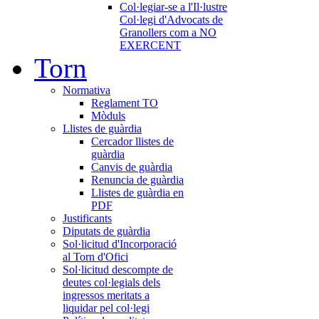
Col·legiar-se a l'Il·lustre
Col·legi d'Advocats de
Granollers com a NO
EXERCENT
Torn
Normativa
Reglament TO
Mòduls
Llistes de guàrdia
Cercador llistes de
guàrdia
Canvis de guàrdia
Renuncia de guàrdia
Llistes de guàrdia en
PDF
Justificants
Diputats de guàrdia
Sol·licitud d'Incorporació
al Torn d'Ofici
Sol·licitud descompte de
deutes col·legials dels
ingressos meritats a
liquidar pel col·legi