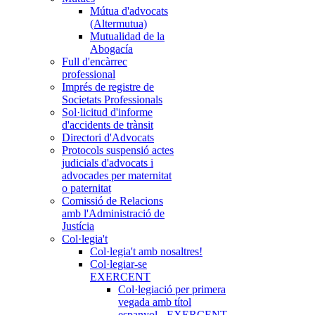
Mútua d'advocats
(Altermutua)
Mutualidad de la
Abogacía
Full d'encàrrec
professional
Imprés de registre de
Societats Professionals
Sol·licitud d'informe
d'accidents de trànsit
Directori d'Advocats
Protocols suspensió actes
judicials d'advocats i
advocades per maternitat
o paternitat
Comissió de Relacions
amb l'Administració de
Justícia
Col·legia't
Col·legia't amb nosaltres!
Col·legiar-se
EXERCENT
Col·legiació per primera
vegada amb títol
espanyol - EXERCENT