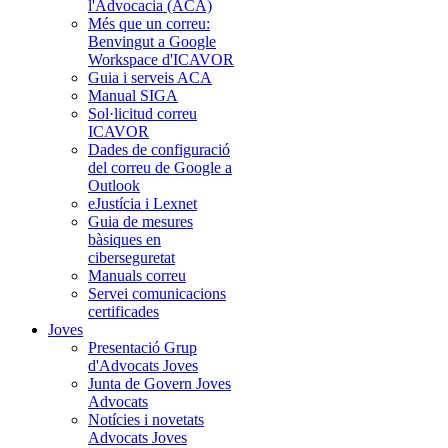
l'Advocacia (ACA)
Més que un correu:
Benvingut a Google
Workspace d'ICAVOR
Guia i serveis ACA
Manual SIGA
Sol·licitud correu
ICAVOR
Dades de configuració
del correu de Google a
Outlook
eJustícia i Lexnet
Guia de mesures
bàsiques en
ciberseguretat
Manuals correu
Servei comunicacions
certificades
Joves
Presentació Grup
d'Advocats Joves
Junta de Govern Joves
Advocats
Notícies i novetats
Advocats Joves