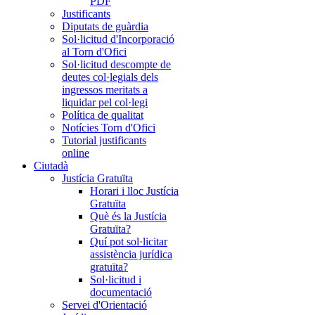
PDF
Justificants
Diputats de guàrdia
Sol·licitud d'Incorporació
al Torn d'Ofici
Sol·licitud descompte de
deutes col·legials dels
ingressos meritats a
liquidar pel col·legi
Política de qualitat
Notícies Torn d'Ofici
Tutorial justificants
online
Ciutadà
Justícia Gratuïta
Horari i lloc Justícia
Gratuïta
Què és la Justícia
Gratuïta?
Quí pot sol·licitar
assistència jurídica
gratuïta?
Sol·licitud i
documentació
Servei d'Orientació