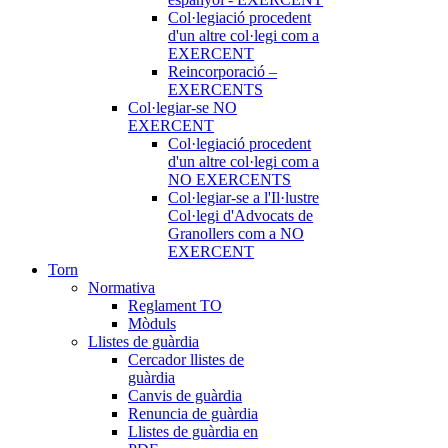
Col·legiació procedent
d'un altre col·legi com a
EXERCENT
Reincorporació –
EXERCENTS
Col·legiar-se NO
EXERCENT
Col·legiació procedent
d'un altre col·legi com a
NO EXERCENTS
Col·legiar-se a l'Il·lustre
Col·legi d'Advocats de
Granollers com a NO
EXERCENT
Torn
Normativa
Reglament TO
Mòduls
Llistes de guàrdia
Cercador llistes de
guàrdia
Canvis de guàrdia
Renuncia de guàrdia
Llistes de guàrdia en