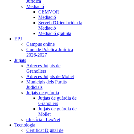
Jurídica
Mediació
CEMVOR
Mediació
Servei d'Orientació a la
Mediació
Mediació gratuïta
EPJ
Campus online
Curs de Pràctica Jurídica
2026-2027
Jutjats
Adreces Jutjats de
Granollers
Adreces Jutjats de Mollet
Municipis dels Partits
Judicials
Jutjats de guàrdia
Jutjats de guàrdia de
Granollers
Jutjats de guàrdia de
Mollet
eJustícia i LexNet
Tecnología
Certificat Digital de