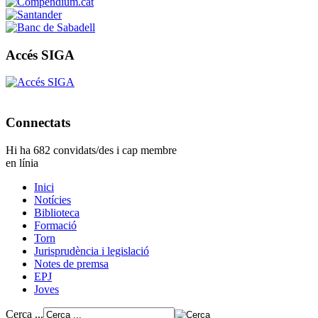
Accés SIGA
Connectats
Hi ha 682 convidats/des i cap membre
en línia
Inici
Notícies
Biblioteca
Formació
Torn
Jurisprudència i legislació
Notes de premsa
EPJ
Joves
Cerca ...