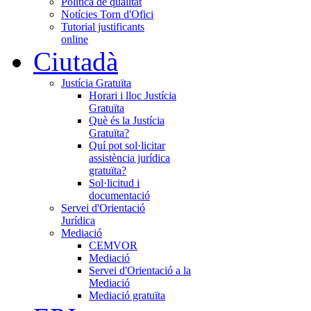
Política de qualitat
Notícies Torn d'Ofici
Tutorial justificants
online
Ciutadà
Justícia Gratuïta
Horari i lloc Justícia
Gratuïta
Què és la Justícia
Gratuïta?
Quí pot sol·licitar
assistència jurídica
gratuïta?
Sol·licitud i
documentació
Servei d'Orientació
Jurídica
Mediació
CEMVOR
Mediació
Servei d'Orientació a la
Mediació
Mediació gratuïta