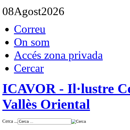
08
Agost
2026
Correu
On som
Accés zona privada
Cercar
ICAVOR - Il·lustre Co
Vallès Oriental
Cerca ...