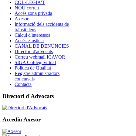
COL·LEGIA'T
NOU correu
Accés zona privada
Axesor
Informació dels accidents de
trànsit lleus
Càlcul d'interessos
Accés eJustícia
CANAL DE DENÚNCIES
Directori d'advocats
Correu webmail ICAVOR
SIGA Col·legi virtual
Política de Qualitat
Registre administradors
concursals
Contacta
Directori d'Advocats
Accediu Axesor