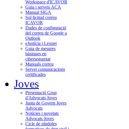
Workspace d'ICAVOR
Guia i serveis ACA
Manual SIGA
Sol·licitud correu
ICAVOR
Dades de configuració
del correu de Google a
Outlook
eJustícia i Lexnet
Guia de mesures
bàsiques en
ciberseguretat
Manuals correu
Servei comunicacions
certificades
Joves
Presentació Grup
d'Advocats Joves
Junta de Govern Joves
Advocats
Notícies i novetats
Advocats Joves
Cicle de píndoles
formatives de dret civil i