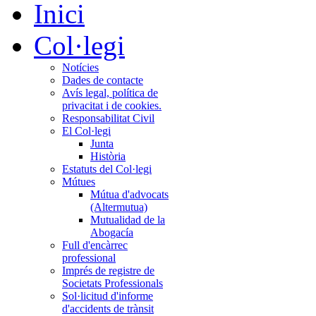
Inici
Col·legi
Notícies
Dades de contacte
Avís legal, política de
privacitat i de cookies.
Responsabilitat Civil
El Col·legi
Junta
Història
Estatuts del Col·legi
Mútues
Mútua d'advocats
(Altermutua)
Mutualidad de la
Abogacía
Full d'encàrrec
professional
Imprés de registre de
Societats Professionals
Sol·licitud d'informe
d'accidents de trànsit