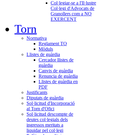
Col·legiar-se a l'Il·lustre
Col·legi d'Advocats de
Granollers com a NO
EXERCENT
Torn
Normativa
Reglament TO
Mòduls
Llistes de guàrdia
Cercador llistes de
guàrdia
Canvis de guàrdia
Renuncia de guàrdia
Llistes de guàrdia en
PDF
Justificants
Diputats de guàrdia
Sol·licitud d'Incorporació
al Torn d'Ofici
Sol·licitud descompte de
deutes col·legials dels
ingressos meritats a
liquidar pel col·legi