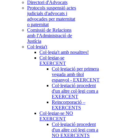
Directori d'Advocats
Protocols suspensió actes
judicials d'advocats i
advocades per maternitat
o paternitat
Comissió de Relacions
amb l'Administració de
Justícia
Col·legia't
Col·legia't amb nosaltres!
Col·legiar-se
EXERCENT
Col·legiació per primera
vegada amb títol
espanyol - EXERCENT
Col·legiació procedent
d'un altre col·legi com a
EXERCENT
Reincorporació –
EXERCENTS
Col·legiar-se NO
EXERCENT
Col·legiació procedent
d'un altre col·legi com a
NO EXERCENTS