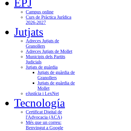
EPJ
Campus online
Curs de Pràctica Jurídica
2026-2027
Jutjats
Adreces Jutjats de
Granollers
Adreces Jutjats de Mollet
Municipis dels Partits
Judicials
Jutjats de guàrdia
Jutjats de guàrdia de
Granollers
Jutjats de guàrdia de
Mollet
eJustícia i LexNet
Tecnología
Certificat Digital de
l'Advocacia (ACA)
Més que un correu:
Benvingut a Google