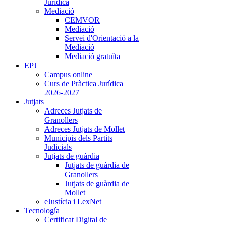
Jurídica
Mediació
CEMVOR
Mediació
Servei d'Orientació a la
Mediació
Mediació gratuïta
EPJ
Campus online
Curs de Pràctica Jurídica
2026-2027
Jutjats
Adreces Jutjats de
Granollers
Adreces Jutjats de Mollet
Municipis dels Partits
Judicials
Jutjats de guàrdia
Jutjats de guàrdia de
Granollers
Jutjats de guàrdia de
Mollet
eJustícia i LexNet
Tecnología
Certificat Digital de