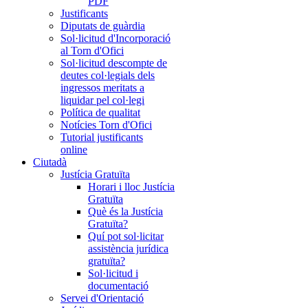
PDF
Justificants
Diputats de guàrdia
Sol·licitud d'Incorporació
al Torn d'Ofici
Sol·licitud descompte de
deutes col·legials dels
ingressos meritats a
liquidar pel col·legi
Política de qualitat
Notícies Torn d'Ofici
Tutorial justificants
online
Ciutadà
Justícia Gratuïta
Horari i lloc Justícia
Gratuïta
Què és la Justícia
Gratuïta?
Quí pot sol·licitar
assistència jurídica
gratuïta?
Sol·licitud i
documentació
Servei d'Orientació