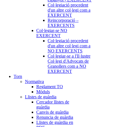
Col·legiació procedent
d'un altre col·legi com a
EXERCENT
Reincorporació –
EXERCENTS
Col·legiar-se NO
EXERCENT
Col·legiació procedent
d'un altre col·legi com a
NO EXERCENTS
Col·legiar-se a l'Il·lustre
Col·legi d'Advocats de
Granollers com a NO
EXERCENT
Torn
Normativa
Reglament TO
Mòduls
Llistes de guàrdia
Cercador llistes de
guàrdia
Canvis de guàrdia
Renuncia de guàrdia
Llistes de guàrdia en