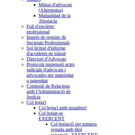
Mútua d'advocats
(Altermutua)
Mutualidad de la
Abogacía
Full d'encàrrec
professional
Imprés de registre de
Societats Professionals
Sol·licitud d'informe
d'accidents de trànsit
Directori d'Advocats
Protocols suspensió actes
judicials d'advocats i
advocades per maternitat
o paternitat
Comissió de Relacions
amb l'Administració de
Justícia
Col·legia't
Col·legia't amb nosaltres!
Col·legiar-se
EXERCENT
Col·legiació per primera
vegada amb títol
espanyol - EXERCENT