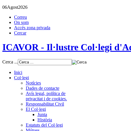
06
Agost
2026
Correu
On som
Accés zona privada
Cercar
ICAVOR - Il·lustre Col·legi d'Ad
Cerca ...
Inici
Col·legi
Notícies
Dades de contacte
Avís legal, política de
privacitat i de cookies.
Responsabilitat Civil
El Col·legi
Junta
Història
Estatuts del Col·legi
Mútues