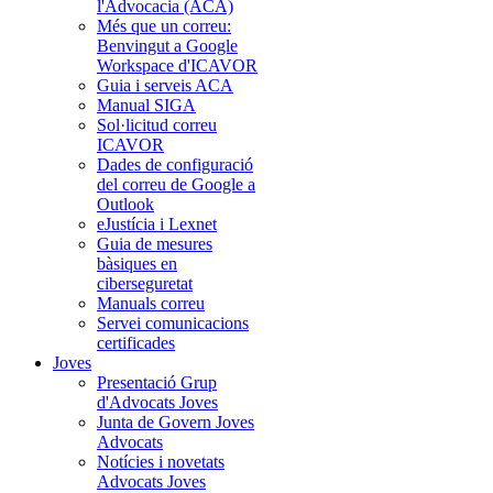
l'Advocacia (ACA)
Més que un correu:
Benvingut a Google
Workspace d'ICAVOR
Guia i serveis ACA
Manual SIGA
Sol·licitud correu
ICAVOR
Dades de configuració
del correu de Google a
Outlook
eJustícia i Lexnet
Guia de mesures
bàsiques en
ciberseguretat
Manuals correu
Servei comunicacions
certificades
Joves
Presentació Grup
d'Advocats Joves
Junta de Govern Joves
Advocats
Notícies i novetats
Advocats Joves