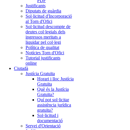
PDF
Justificants
Diputats de guàrdia
Sol·licitud d'Incorporació
al Torn d'Ofici
Sol·licitud descompte de
deutes col·legials dels
ingressos meritats a
liquidar pel col·legi
Política de qualitat
Notícies Torn d'Ofici
Tutorial justificants
online
Ciutadà
Justícia Gratuïta
Horari i lloc Justícia
Gratuïta
Què és la Justícia
Gratuïta?
Quí pot sol·licitar
assistència jurídica
gratuïta?
Sol·licitud i
documentació
Servei d'Orientació