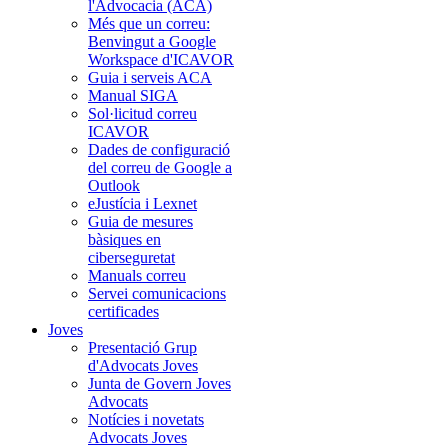
l'Advocacia (ACA)
Més que un correu:
Benvingut a Google
Workspace d'ICAVOR
Guia i serveis ACA
Manual SIGA
Sol·licitud correu
ICAVOR
Dades de configuració
del correu de Google a
Outlook
eJustícia i Lexnet
Guia de mesures
bàsiques en
ciberseguretat
Manuals correu
Servei comunicacions
certificades
Joves
Presentació Grup
d'Advocats Joves
Junta de Govern Joves
Advocats
Notícies i novetats
Advocats Joves