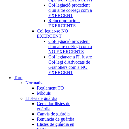
Col·legiació procedent
d'un altre col·legi com a
EXERCENT
Reincorporació –
EXERCENTS
Col·legiar-se NO
EXERCENT
Col·legiació procedent
d'un altre col·legi com a
NO EXERCENTS
Col·legiar-se a l'Il·lustre
Col·legi d'Advocats de
Granollers com a NO
EXERCENT
Torn
Normativa
Reglament TO
Mòduls
Llistes de guàrdia
Cercador llistes de
guàrdia
Canvis de guàrdia
Renuncia de guàrdia
Llistes de guàrdia en