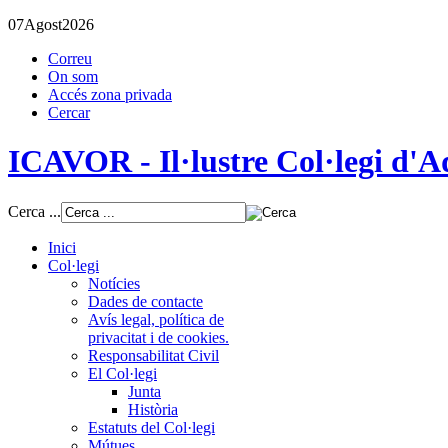
07
Agost
2026
Correu
On som
Accés zona privada
Cercar
ICAVOR - Il·lustre Col·legi d'Ad
Cerca ...
Inici
Col·legi
Notícies
Dades de contacte
Avís legal, política de
privacitat i de cookies.
Responsabilitat Civil
El Col·legi
Junta
Història
Estatuts del Col·legi
Mútues