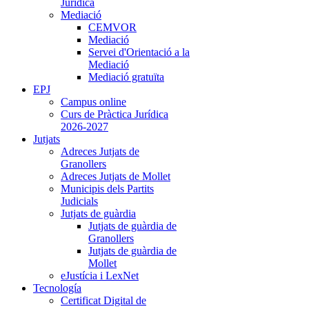
Jurídica
Mediació
CEMVOR
Mediació
Servei d'Orientació a la
Mediació
Mediació gratuïta
EPJ
Campus online
Curs de Pràctica Jurídica
2026-2027
Jutjats
Adreces Jutjats de
Granollers
Adreces Jutjats de Mollet
Municipis dels Partits
Judicials
Jutjats de guàrdia
Jutjats de guàrdia de
Granollers
Jutjats de guàrdia de
Mollet
eJustícia i LexNet
Tecnología
Certificat Digital de