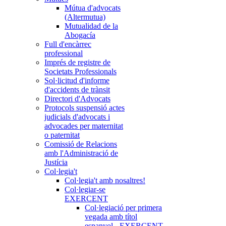
Mútua d'advocats
(Altermutua)
Mutualidad de la
Abogacía
Full d'encàrrec
professional
Imprés de registre de
Societats Professionals
Sol·licitud d'informe
d'accidents de trànsit
Directori d'Advocats
Protocols suspensió actes
judicials d'advocats i
advocades per maternitat
o paternitat
Comissió de Relacions
amb l'Administració de
Justícia
Col·legia't
Col·legia't amb nosaltres!
Col·legiar-se
EXERCENT
Col·legiació per primera
vegada amb títol
espanyol - EXERCENT