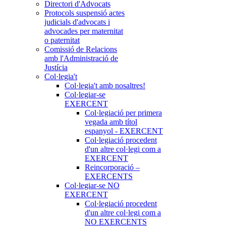
Directori d'Advocats
Protocols suspensió actes
judicials d'advocats i
advocades per maternitat
o paternitat
Comissió de Relacions
amb l'Administració de
Justícia
Col·legia't
Col·legia't amb nosaltres!
Col·legiar-se
EXERCENT
Col·legiació per primera
vegada amb títol
espanyol - EXERCENT
Col·legiació procedent
d'un altre col·legi com a
EXERCENT
Reincorporació –
EXERCENTS
Col·legiar-se NO
EXERCENT
Col·legiació procedent
d'un altre col·legi com a
NO EXERCENTS