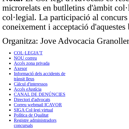
microrelats en butlletins d'àmbit col·
col·legial. La participació al concurs
coneixement i acceptació d'aquestes 
Organitza: Jove Advocacia Granolle
COL·LEGIA'T
NOU correu
Accés zona privada
Axesor
Informació dels accidents de
trànsit lleus
Càlcul d'interessos
Accés eJustícia
CANAL DE DENÚNCIES
Directori d'advocats
Correu webmail ICAVOR
SIGA Col·legi virtual
Política de Qualitat
Registre administradors
concursals