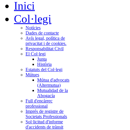
Inici
Col·legi
Notícies
Dades de contacte
Avís legal, política de
privacitat i de cookies.
Responsabilitat Civil
El Col·legi
Junta
Història
Estatuts del Col·legi
Mútues
Mútua d'advocats
(Altermutua)
Mutualidad de la
Abogacía
Full d'encàrrec
professional
Imprés de registre de
Societats Professionals
Sol·licitud d'informe
d'accidents de trànsit