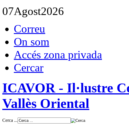
07
Agost
2026
Correu
On som
Accés zona privada
Cercar
ICAVOR - Il·lustre Co
Vallès Oriental
Cerca ...