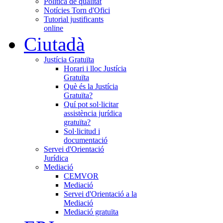
Política de qualitat
Notícies Torn d'Ofici
Tutorial justificants
online
Ciutadà
Justícia Gratuïta
Horari i lloc Justícia
Gratuïta
Què és la Justícia
Gratuïta?
Quí pot sol·licitar
assistència jurídica
gratuïta?
Sol·licitud i
documentació
Servei d'Orientació
Jurídica
Mediació
CEMVOR
Mediació
Servei d'Orientació a la
Mediació
Mediació gratuïta