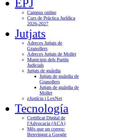
EPJ
Campus online
Curs de Pràctica Jurídica
2026-2027
Jutjats
Adreces Jutjats de
Granollers
Adreces Jutjats de Mollet
Municipis dels Partits
Judicials
Jutjats de guàrdia
Jutjats de guàrdia de
Granollers
Jutjats de guàrdia de
Mollet
eJustícia i LexNet
Tecnología
Certificat Digital de
l'Advocacia (ACA)
Més que un correu:
Benvingut a Google