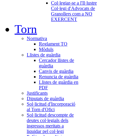
Col·legiar-se a l'Il·lustre
Col·legi d'Advocats de
Granollers com a NO
EXERCENT
Torn
Normativa
Reglament TO
Mòduls
Llistes de guàrdia
Cercador llistes de
guàrdia
Canvis de guàrdia
Renuncia de guàrdia
Llistes de guàrdia en
PDF
Justificants
Diputats de guàrdia
Sol·licitud d'Incorporació
al Torn d'Ofici
Sol·licitud descompte de
deutes col·legials dels
ingressos meritats a
liquidar pel col·legi