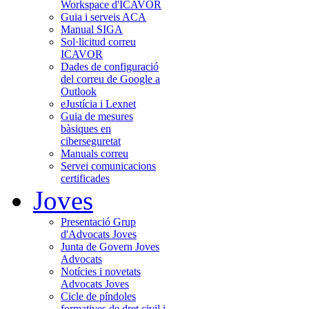
Workspace d'ICAVOR
Guia i serveis ACA
Manual SIGA
Sol·licitud correu
ICAVOR
Dades de configuració
del correu de Google a
Outlook
eJustícia i Lexnet
Guia de mesures
bàsiques en
ciberseguretat
Manuals correu
Servei comunicacions
certificades
Joves
Presentació Grup
d'Advocats Joves
Junta de Govern Joves
Advocats
Notícies i novetats
Advocats Joves
Cicle de píndoles
formatives de dret civil i