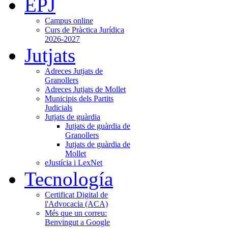
EPJ
Campus online
Curs de Pràctica Jurídica
2026-2027
Jutjats
Adreces Jutjats de
Granollers
Adreces Jutjats de Mollet
Municipis dels Partits
Judicials
Jutjats de guàrdia
Jutjats de guàrdia de
Granollers
Jutjats de guàrdia de
Mollet
eJustícia i LexNet
Tecnología
Certificat Digital de
l'Advocacia (ACA)
Més que un correu:
Benvingut a Google