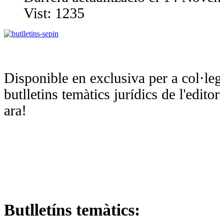
Vist:
1235
Disponible en exclusiva per a col·l
butlletins temàtics jurídics de l'edito
ara!
Butlletíns temàtics: