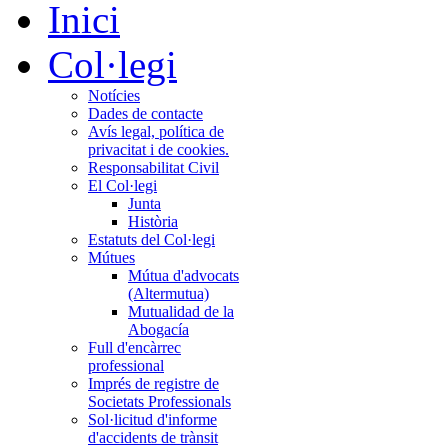
Inici
Col·legi
Notícies
Dades de contacte
Avís legal, política de
privacitat i de cookies.
Responsabilitat Civil
El Col·legi
Junta
Història
Estatuts del Col·legi
Mútues
Mútua d'advocats
(Altermutua)
Mutualidad de la
Abogacía
Full d'encàrrec
professional
Imprés de registre de
Societats Professionals
Sol·licitud d'informe
d'accidents de trànsit