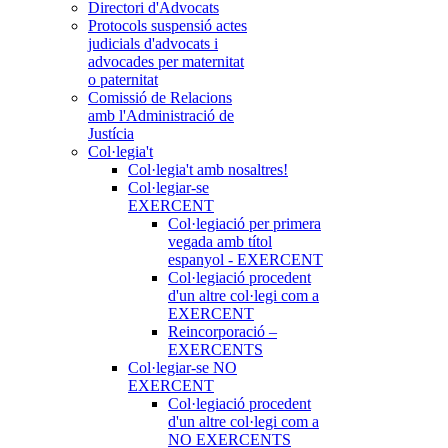
Directori d'Advocats
Protocols suspensió actes
judicials d'advocats i
advocades per maternitat
o paternitat
Comissió de Relacions
amb l'Administració de
Justícia
Col·legia't
Col·legia't amb nosaltres!
Col·legiar-se
EXERCENT
Col·legiació per primera
vegada amb títol
espanyol - EXERCENT
Col·legiació procedent
d'un altre col·legi com a
EXERCENT
Reincorporació –
EXERCENTS
Col·legiar-se NO
EXERCENT
Col·legiació procedent
d'un altre col·legi com a
NO EXERCENTS