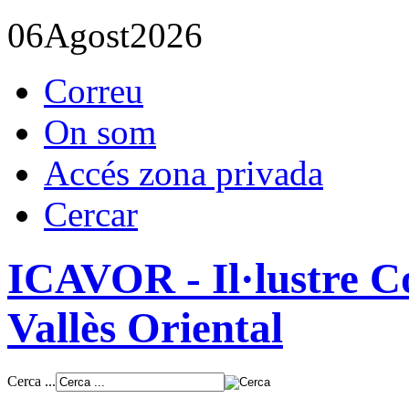
06
Agost
2026
Correu
On som
Accés zona privada
Cercar
ICAVOR - Il·lustre Co
Vallès Oriental
Cerca ...