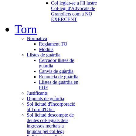
Col·legiar-se a l'Il·lustre
Col·legi d'Advocats de
Granollers com a NO
EXERCENT
Torn
Normativa
Reglament TO
Mòduls
Llistes de guàrdia
Cercador llistes de
guàrdia
Canvis de guàrdia
Renuncia de guàrdia
Llistes de guàrdia en
PDF
Justificants
Diputats de guàrdia
Sol·licitud d'Incorporació
al Torn d'Ofici
Sol·licitud descompte de
deutes col·legials dels
ingressos meritats a
liquidar pel col·legi