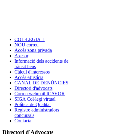
COL·LEGIA'T
NOU correu
Accés zona privada
Axesor
Informació dels accidents de
trànsit lleus
Càlcul d'interessos
Accés eJustícia
CANAL DE DENÚNCIES
Directori d'advocats
Correu webmail ICAVOR
SIGA Col·legi virtual
Política de Qualitat
Registre administradors
concursals
Contacta
Directori d'Advocats