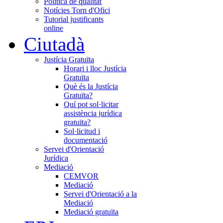
Política de qualitat
Notícies Torn d'Ofici
Tutorial justificants
online
Ciutadà
Justícia Gratuïta
Horari i lloc Justícia
Gratuïta
Què és la Justícia
Gratuïta?
Quí pot sol·licitar
assistència jurídica
gratuïta?
Sol·licitud i
documentació
Servei d'Orientació
Jurídica
Mediació
CEMVOR
Mediació
Servei d'Orientació a la
Mediació
Mediació gratuïta