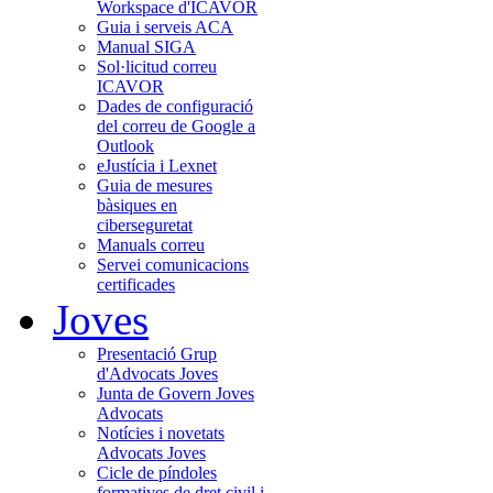
Workspace d'ICAVOR
Guia i serveis ACA
Manual SIGA
Sol·licitud correu
ICAVOR
Dades de configuració
del correu de Google a
Outlook
eJustícia i Lexnet
Guia de mesures
bàsiques en
ciberseguretat
Manuals correu
Servei comunicacions
certificades
Joves
Presentació Grup
d'Advocats Joves
Junta de Govern Joves
Advocats
Notícies i novetats
Advocats Joves
Cicle de píndoles
formatives de dret civil i