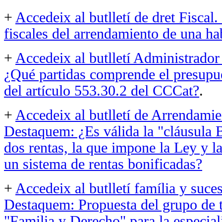
+
Accedeix al butlletí de dret Fisca
fiscales del arrendamiento de una ha
+
Accedeix al butlletí Administrado
¿Qué partidas comprende el presupue
del artículo 553.30.2 del CCCat?
.
+
Accedeix al butlletí de Arrendami
Destaquem: ¿Es válida la "cláusula B
dos rentas, la que impone la Ley y l
un sistema de rentas bonificadas?
+
Accedeix al butlletí família y suce
Destaquem: Propuesta del grupo de t
"Familia y Derecho" para la especial