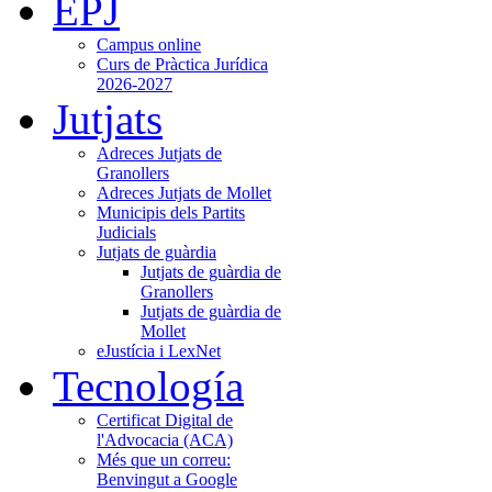
EPJ
Campus online
Curs de Pràctica Jurídica
2026-2027
Jutjats
Adreces Jutjats de
Granollers
Adreces Jutjats de Mollet
Municipis dels Partits
Judicials
Jutjats de guàrdia
Jutjats de guàrdia de
Granollers
Jutjats de guàrdia de
Mollet
eJustícia i LexNet
Tecnología
Certificat Digital de
l'Advocacia (ACA)
Més que un correu:
Benvingut a Google