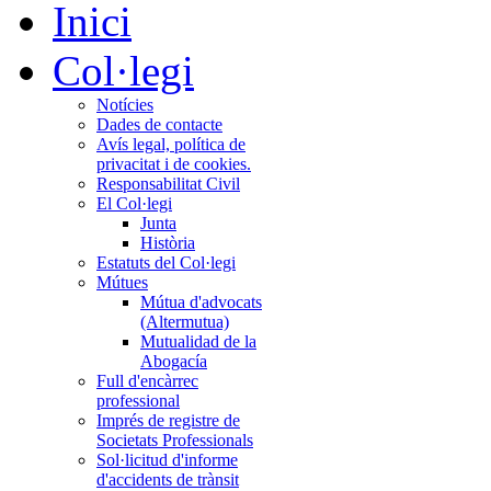
Inici
Col·legi
Notícies
Dades de contacte
Avís legal, política de
privacitat i de cookies.
Responsabilitat Civil
El Col·legi
Junta
Història
Estatuts del Col·legi
Mútues
Mútua d'advocats
(Altermutua)
Mutualidad de la
Abogacía
Full d'encàrrec
professional
Imprés de registre de
Societats Professionals
Sol·licitud d'informe
d'accidents de trànsit