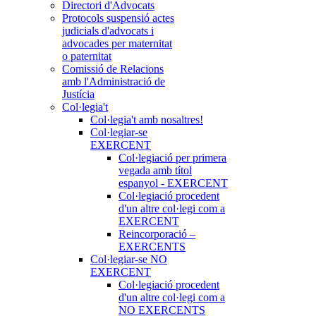
Directori d'Advocats
Protocols suspensió actes
judicials d'advocats i
advocades per maternitat
o paternitat
Comissió de Relacions
amb l'Administració de
Justícia
Col·legia't
Col·legia't amb nosaltres!
Col·legiar-se
EXERCENT
Col·legiació per primera
vegada amb títol
espanyol - EXERCENT
Col·legiació procedent
d'un altre col·legi com a
EXERCENT
Reincorporació –
EXERCENTS
Col·legiar-se NO
EXERCENT
Col·legiació procedent
d'un altre col·legi com a
NO EXERCENTS