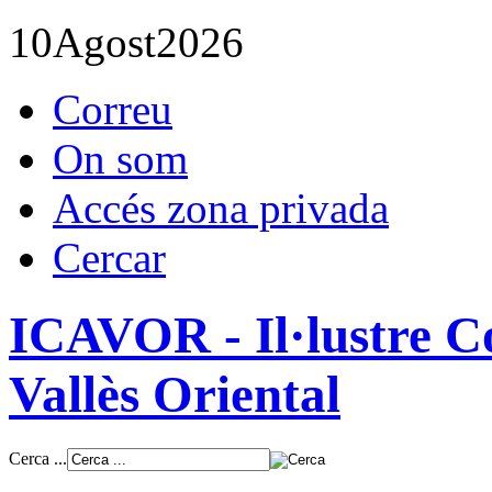
10
Agost
2026
Correu
On som
Accés zona privada
Cercar
ICAVOR - Il·lustre Co
Vallès Oriental
Cerca ...