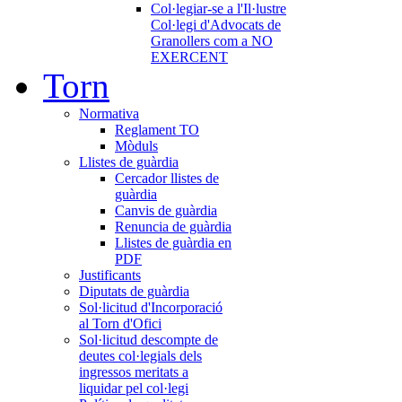
Col·legiar-se a l'Il·lustre
Col·legi d'Advocats de
Granollers com a NO
EXERCENT
Torn
Normativa
Reglament TO
Mòduls
Llistes de guàrdia
Cercador llistes de
guàrdia
Canvis de guàrdia
Renuncia de guàrdia
Llistes de guàrdia en
PDF
Justificants
Diputats de guàrdia
Sol·licitud d'Incorporació
al Torn d'Ofici
Sol·licitud descompte de
deutes col·legials dels
ingressos meritats a
liquidar pel col·legi