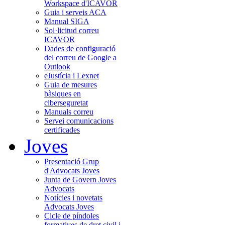
Workspace d'ICAVOR
Guia i serveis ACA
Manual SIGA
Sol·licitud correu
ICAVOR
Dades de configuració
del correu de Google a
Outlook
eJustícia i Lexnet
Guia de mesures
bàsiques en
ciberseguretat
Manuals correu
Servei comunicacions
certificades
Joves
Presentació Grup
d'Advocats Joves
Junta de Govern Joves
Advocats
Notícies i novetats
Advocats Joves
Cicle de píndoles
formatives de dret civil i