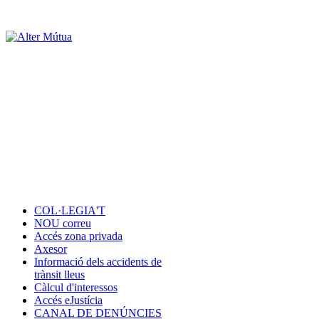
COL·LEGIA'T
NOU correu
Accés zona privada
Axesor
Informació dels accidents de
trànsit lleus
Càlcul d'interessos
Accés eJustícia
CANAL DE DENÚNCIES