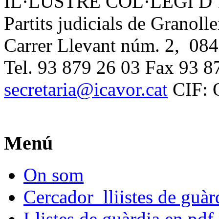
IL·LUSTRE COL·LEGI 
Partits judicials de Granolle
Carrer Llevant núm. 2, 084
Tel. 93 879 26 03 Fax 93 8
secretaria@icavor.cat
CIF: 
Menú
On som
Cercador lliistes de guà
Llistes de guàrdia en pdf