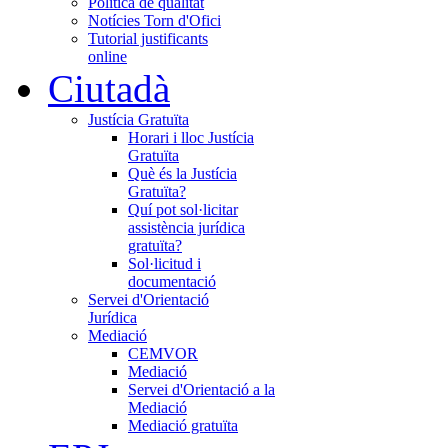
Política de qualitat
Notícies Torn d'Ofici
Tutorial justificants
online
Ciutadà
Justícia Gratuïta
Horari i lloc Justícia
Gratuïta
Què és la Justícia
Gratuïta?
Quí pot sol·licitar
assistència jurídica
gratuïta?
Sol·licitud i
documentació
Servei d'Orientació
Jurídica
Mediació
CEMVOR
Mediació
Servei d'Orientació a la
Mediació
Mediació gratuïta