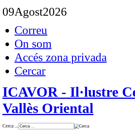
09
Agost
2026
Correu
On som
Accés zona privada
Cercar
ICAVOR - Il·lustre Co
Vallès Oriental
Cerca ...