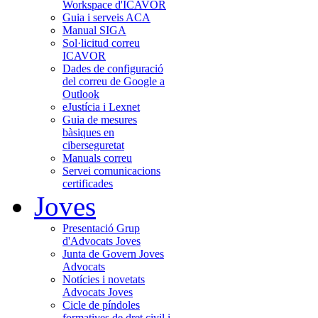
Workspace d'ICAVOR
Guia i serveis ACA
Manual SIGA
Sol·licitud correu
ICAVOR
Dades de configuració
del correu de Google a
Outlook
eJustícia i Lexnet
Guia de mesures
bàsiques en
ciberseguretat
Manuals correu
Servei comunicacions
certificades
Joves
Presentació Grup
d'Advocats Joves
Junta de Govern Joves
Advocats
Notícies i novetats
Advocats Joves
Cicle de píndoles
formatives de dret civil i