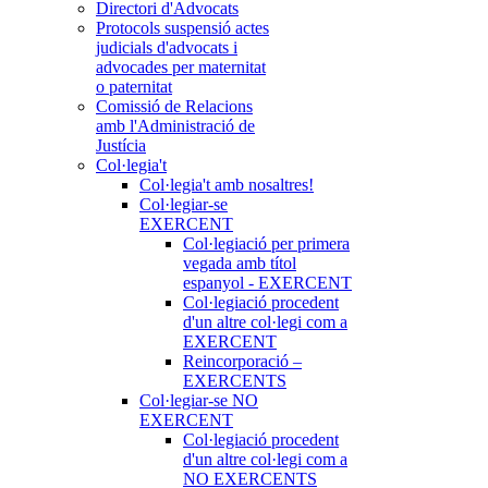
Directori d'Advocats
Protocols suspensió actes
judicials d'advocats i
advocades per maternitat
o paternitat
Comissió de Relacions
amb l'Administració de
Justícia
Col·legia't
Col·legia't amb nosaltres!
Col·legiar-se
EXERCENT
Col·legiació per primera
vegada amb títol
espanyol - EXERCENT
Col·legiació procedent
d'un altre col·legi com a
EXERCENT
Reincorporació –
EXERCENTS
Col·legiar-se NO
EXERCENT
Col·legiació procedent
d'un altre col·legi com a
NO EXERCENTS