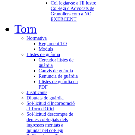
Col·legiar-se a l'Il·lustre
Col·legi d'Advocats de
Granollers com a NO
EXERCENT
Torn
Normativa
Reglament TO
Mòduls
Llistes de guàrdia
Cercador llistes de
guàrdia
Canvis de guàrdia
Renuncia de guàrdia
Llistes de guàrdia en
PDF
Justificants
Diputats de guàrdia
Sol·licitud d'Incorporació
al Torn d'Ofici
Sol·licitud descompte de
deutes col·legials dels
ingressos meritats a
liquidar pel col·legi