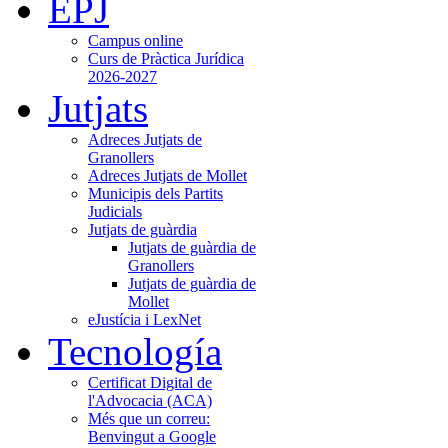
EPJ
Campus online
Curs de Pràctica Jurídica
2026-2027
Jutjats
Adreces Jutjats de
Granollers
Adreces Jutjats de Mollet
Municipis dels Partits
Judicials
Jutjats de guàrdia
Jutjats de guàrdia de
Granollers
Jutjats de guàrdia de
Mollet
eJustícia i LexNet
Tecnología
Certificat Digital de
l'Advocacia (ACA)
Més que un correu:
Benvingut a Google