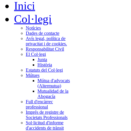
Inici
Col·legi
Notícies
Dades de contacte
Avís legal, política de
privacitat i de cookies.
Responsabilitat Civil
El Col·legi
Junta
Història
Estatuts del Col·legi
Mútues
Mútua d'advocats
(Altermutua)
Mutualidad de la
Abogacía
Full d'encàrrec
professional
Imprés de registre de
Societats Professionals
Sol·licitud d'informe
d'accidents de trànsit