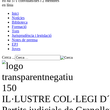
Hi ha 371 convidats/des i 2 membres
en línia
Inici
Notícies
Biblioteca
Formació
Torn
Jurisprudència i legislació
Notes de premsa
EPJ
Joves
Cerca ...
IL·LUSTRE COL·LEGI 
Partits judicials de Granolle