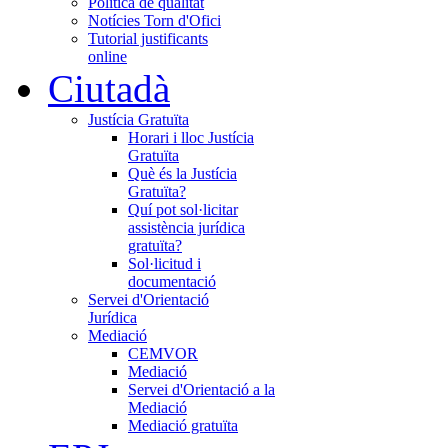
Política de qualitat
Notícies Torn d'Ofici
Tutorial justificants
online
Ciutadà
Justícia Gratuïta
Horari i lloc Justícia
Gratuïta
Què és la Justícia
Gratuïta?
Quí pot sol·licitar
assistència jurídica
gratuïta?
Sol·licitud i
documentació
Servei d'Orientació
Jurídica
Mediació
CEMVOR
Mediació
Servei d'Orientació a la
Mediació
Mediació gratuïta