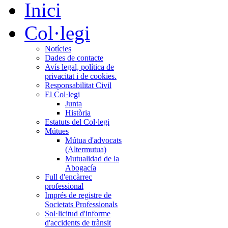
Inici
Col·legi
Notícies
Dades de contacte
Avís legal, política de
privacitat i de cookies.
Responsabilitat Civil
El Col·legi
Junta
Història
Estatuts del Col·legi
Mútues
Mútua d'advocats
(Altermutua)
Mutualidad de la
Abogacía
Full d'encàrrec
professional
Imprés de registre de
Societats Professionals
Sol·licitud d'informe
d'accidents de trànsit