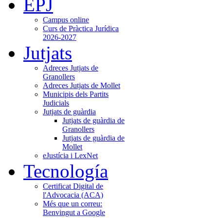
EPJ
Campus online
Curs de Pràctica Jurídica
2026-2027
Jutjats
Adreces Jutjats de
Granollers
Adreces Jutjats de Mollet
Municipis dels Partits
Judicials
Jutjats de guàrdia
Jutjats de guàrdia de
Granollers
Jutjats de guàrdia de
Mollet
eJustícia i LexNet
Tecnología
Certificat Digital de
l'Advocacia (ACA)
Més que un correu:
Benvingut a Google