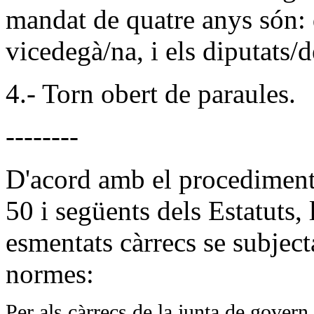
mandat de quatre anys són: 
vicedegà/na, i els diputats/d
4.- Torn obert de paraules.
--------
D'acord amb el procediment p
50 i següents dels Estatuts, 
esmentats càrrecs se subject
normes:
Per als càrrecs de la junta de govern