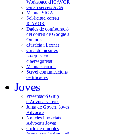
Workspace d'ICAVOR
Guia i serveis ACA
Manual SIGA
Sol·licitud correu
ICAVOR
Dades de configuració
del correu de Google a
Outlook
eJustícia i Lexnet
Guia de mesures
bàsiques en
ciberseguretat
Manuals correu
Servei comunicacions
certificades
Joves
Presentació Grup
d'Advocats Joves
Junta de Govern Joves
Advocats
Notícies i novetats
Advocats Joves
Cicle de píndoles
formatives de dret civil i