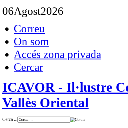
06
Agost
2026
Correu
On som
Accés zona privada
Cercar
ICAVOR - Il·lustre Co
Vallès Oriental
Cerca ...