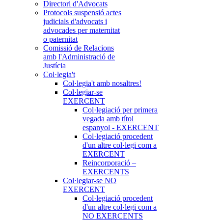
Directori d'Advocats
Protocols suspensió actes
judicials d'advocats i
advocades per maternitat
o paternitat
Comissió de Relacions
amb l'Administració de
Justícia
Col·legia't
Col·legia't amb nosaltres!
Col·legiar-se
EXERCENT
Col·legiació per primera
vegada amb títol
espanyol - EXERCENT
Col·legiació procedent
d'un altre col·legi com a
EXERCENT
Reincorporació –
EXERCENTS
Col·legiar-se NO
EXERCENT
Col·legiació procedent
d'un altre col·legi com a
NO EXERCENTS