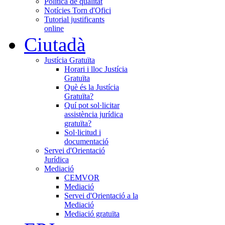
Política de qualitat
Notícies Torn d'Ofici
Tutorial justificants
online
Ciutadà
Justícia Gratuïta
Horari i lloc Justícia
Gratuïta
Què és la Justícia
Gratuïta?
Quí pot sol·licitar
assistència jurídica
gratuïta?
Sol·licitud i
documentació
Servei d'Orientació
Jurídica
Mediació
CEMVOR
Mediació
Servei d'Orientació a la
Mediació
Mediació gratuïta