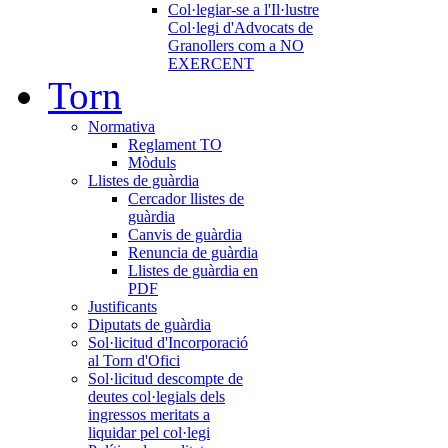
Col·legiar-se a l'Il·lustre
Col·legi d'Advocats de
Granollers com a NO
EXERCENT
Torn
Normativa
Reglament TO
Mòduls
Llistes de guàrdia
Cercador llistes de
guàrdia
Canvis de guàrdia
Renuncia de guàrdia
Llistes de guàrdia en
PDF
Justificants
Diputats de guàrdia
Sol·licitud d'Incorporació
al Torn d'Ofici
Sol·licitud descompte de
deutes col·legials dels
ingressos meritats a
liquidar pel col·legi