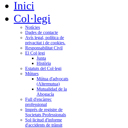
Inici
Col·legi
Notícies
Dades de contacte
Avís legal, política de
privacitat i de cookies.
Responsabilitat Civil
El Col·legi
Junta
Història
Estatuts del Col·legi
Mútues
Mútua d'advocats
(Altermutua)
Mutualidad de la
Abogacía
Full d'encàrrec
professional
Imprés de registre de
Societats Professionals
Sol·licitud d'informe
d'accidents de trànsit