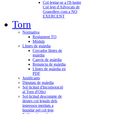
Col·legiar-se a l'Il·lustre
Col·legi d'Advocats de
Granollers com a NO
EXERCENT
Torn
Normativa
Reglament TO
Mòduls
Llistes de guàrdia
Cercador llistes de
guàrdia
Canvis de guàrdia
Renuncia de guàrdia
Llistes de guàrdia en
PDF
Justificants
Diputats de guàrdia
Sol·licitud d'Incorporació
al Torn d'Ofici
Sol·licitud descompte de
deutes col·legials dels
ingressos meritats a
liquidar pel col·legi