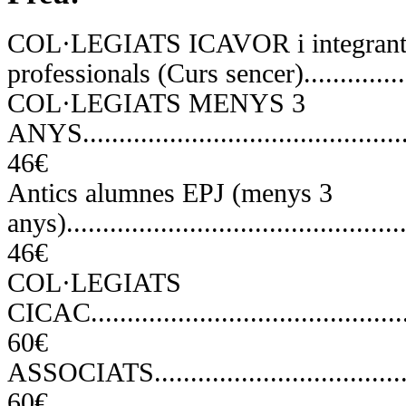
COL·LEGIATS ICAVOR i integrants 
professionals (Curs sencer).............
COL·LEGIATS MENYS 3
ANYS...............................................
46€
Antics alumnes EPJ (menys 3
anys)................................................
46€
COL·LEGIATS
CICAC...............................................
60€
ASSOCIATS.........................................
60€