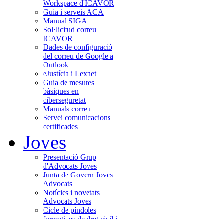
Workspace d'ICAVOR
Guia i serveis ACA
Manual SIGA
Sol·licitud correu
ICAVOR
Dades de configuració
del correu de Google a
Outlook
eJustícia i Lexnet
Guia de mesures
bàsiques en
ciberseguretat
Manuals correu
Servei comunicacions
certificades
Joves
Presentació Grup
d'Advocats Joves
Junta de Govern Joves
Advocats
Notícies i novetats
Advocats Joves
Cicle de píndoles
formatives de dret civil i