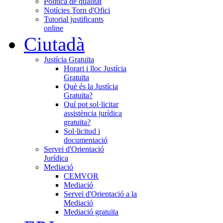
Política de qualitat
Notícies Torn d'Ofici
Tutorial justificants
online
Ciutadà
Justícia Gratuïta
Horari i lloc Justícia
Gratuïta
Què és la Justícia
Gratuïta?
Quí pot sol·licitar
assistència jurídica
gratuïta?
Sol·licitud i
documentació
Servei d'Orientació
Jurídica
Mediació
CEMVOR
Mediació
Servei d'Orientació a la
Mediació
Mediació gratuïta