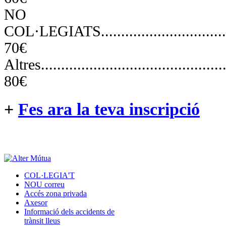
NO
COL·LEGIATS.......................................
70€
Altres...............................................
80€
+
Fes ara la teva inscripció
COL·LEGIA'T
NOU correu
Accés zona privada
Axesor
Informació dels accidents de
trànsit lleus