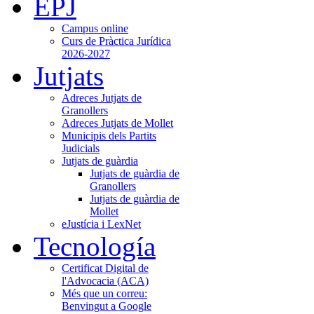
EPJ
Campus online
Curs de Pràctica Jurídica
2026-2027
Jutjats
Adreces Jutjats de
Granollers
Adreces Jutjats de Mollet
Municipis dels Partits
Judicials
Jutjats de guàrdia
Jutjats de guàrdia de
Granollers
Jutjats de guàrdia de
Mollet
eJustícia i LexNet
Tecnología
Certificat Digital de
l'Advocacia (ACA)
Més que un correu:
Benvingut a Google