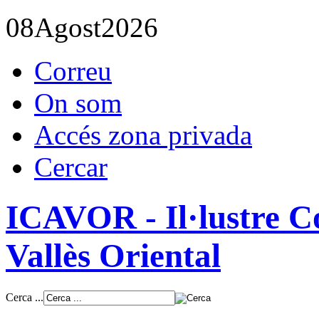
08
Agost
2026
Correu
On som
Accés zona privada
Cercar
ICAVOR - Il·lustre Co
Vallès Oriental
Cerca ...