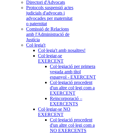
Directori d'Advocats
Protocols suspensió actes
judicials d'advocats i
advocades per maternitat
o paternitat
Comissió de Relacions
amb l'Administració de
Justícia
Col·legia't
Col·legia't amb nosaltres!
Col·legiar-se
EXERCENT
Col·legiació per primera
vegada amb títol
espanyol - EXERCENT
Col·legiació procedent
d'un altre col·legi com a
EXERCENT
Reincorporació –
EXERCENTS
Col·legiar-se NO
EXERCENT
Col·legiació procedent
d'un altre col·legi com a
NO EXERCENTS