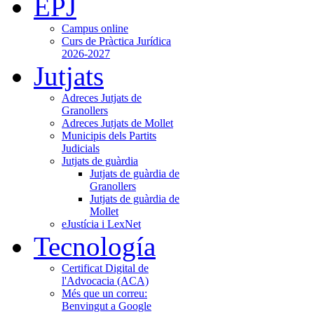
EPJ
Campus online
Curs de Pràctica Jurídica
2026-2027
Jutjats
Adreces Jutjats de
Granollers
Adreces Jutjats de Mollet
Municipis dels Partits
Judicials
Jutjats de guàrdia
Jutjats de guàrdia de
Granollers
Jutjats de guàrdia de
Mollet
eJustícia i LexNet
Tecnología
Certificat Digital de
l'Advocacia (ACA)
Més que un correu:
Benvingut a Google