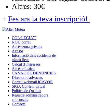
Altres: 30€
+
Fes ara la teva inscripció!
COL·LEGIA'T
NOU correu
Accés zona privada
Axesor
Informació dels accidents de
trànsit lleus
Càlcul d'interessos
Accés eJustícia
CANAL DE DENÚNCIES
Directori d'advocats
Correu webmail ICAVOR
SIGA Col·legi virtual
Política de Qualitat
Registre administradors
concursals
Contacta