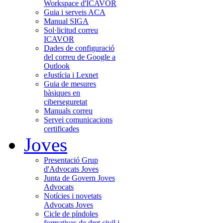
Workspace d'ICAVOR
Guia i serveis ACA
Manual SIGA
Sol·licitud correu
ICAVOR
Dades de configuració
del correu de Google a
Outlook
eJustícia i Lexnet
Guia de mesures
bàsiques en
ciberseguretat
Manuals correu
Servei comunicacions
certificades
Joves
Presentació Grup
d'Advocats Joves
Junta de Govern Joves
Advocats
Notícies i novetats
Advocats Joves
Cicle de píndoles
formatives de dret civil i