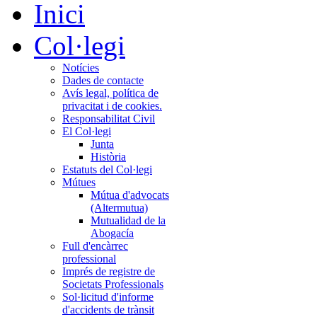
Inici
Col·legi
Notícies
Dades de contacte
Avís legal, política de
privacitat i de cookies.
Responsabilitat Civil
El Col·legi
Junta
Història
Estatuts del Col·legi
Mútues
Mútua d'advocats
(Altermutua)
Mutualidad de la
Abogacía
Full d'encàrrec
professional
Imprés de registre de
Societats Professionals
Sol·licitud d'informe
d'accidents de trànsit