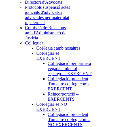
Directori d'Advocats
Protocols suspensió actes
judicials d'advocats i
advocades per maternitat
o paternitat
Comissió de Relacions
amb l'Administració de
Justícia
Col·legia't
Col·legia't amb nosaltres!
Col·legiar-se
EXERCENT
Col·legiació per primera
vegada amb títol
espanyol - EXERCENT
Col·legiació procedent
d'un altre col·legi com a
EXERCENT
Reincorporació –
EXERCENTS
Col·legiar-se NO
EXERCENT
Col·legiació procedent
d'un altre col·legi com a
NO EXERCENTS