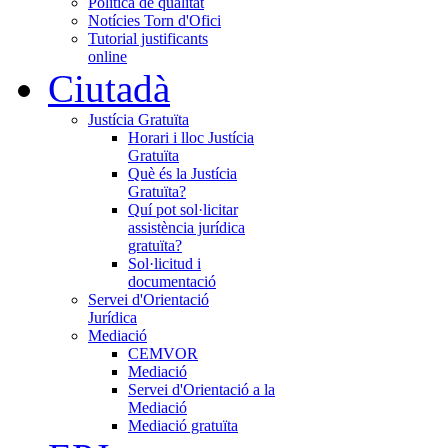
Política de qualitat
Notícies Torn d'Ofici
Tutorial justificants
online
Ciutadà
Justícia Gratuïta
Horari i lloc Justícia
Gratuïta
Què és la Justícia
Gratuïta?
Quí pot sol·licitar
assistència jurídica
gratuïta?
Sol·licitud i
documentació
Servei d'Orientació
Jurídica
Mediació
CEMVOR
Mediació
Servei d'Orientació a la
Mediació
Mediació gratuïta