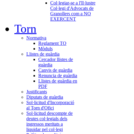
Col·legiar-se a l'Il·lustre
Col·legi d'Advocats de
Granollers com a NO
EXERCENT
Torn
Normativa
Reglament TO
Mòduls
Llistes de guàrdia
Cercador llistes de
guàrdia
Canvis de guàrdia
Renuncia de guàrdia
Llistes de guàrdia en
PDF
Justificants
Diputats de guàrdia
Sol·licitud d'Incorporació
al Torn d'Ofici
Sol·licitud descompte de
deutes col·legials dels
ingressos meritats a
liquidar pel col·legi