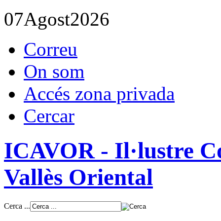
07
Agost
2026
Correu
On som
Accés zona privada
Cercar
ICAVOR - Il·lustre Co
Vallès Oriental
Cerca ...