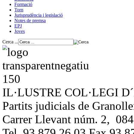
Formació
Torn
Jurisprudència i legislació
Notes de premsa
EPJ
Joves
Cerca ...
IL·LUSTRE COL·LEGI 
Partits judicials de Granolle
Carrer Llevant núm. 2, 084
Tel. 93 879 26 03 Fax 93 8