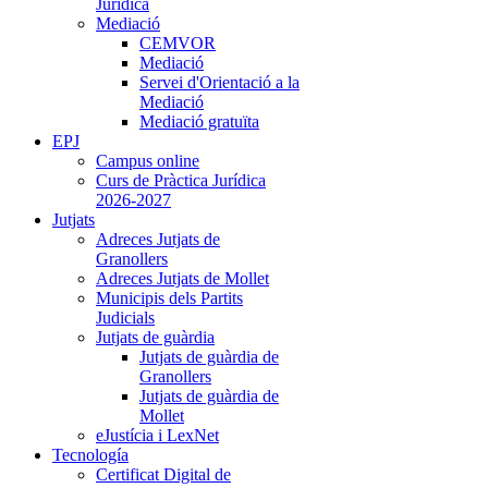
Jurídica
Mediació
CEMVOR
Mediació
Servei d'Orientació a la
Mediació
Mediació gratuïta
EPJ
Campus online
Curs de Pràctica Jurídica
2026-2027
Jutjats
Adreces Jutjats de
Granollers
Adreces Jutjats de Mollet
Municipis dels Partits
Judicials
Jutjats de guàrdia
Jutjats de guàrdia de
Granollers
Jutjats de guàrdia de
Mollet
eJustícia i LexNet
Tecnología
Certificat Digital de