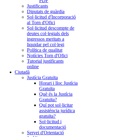
PDF
Justificants
Diputats de guàrdia
Sol·licitud d'Incorporació
al Torn d'Ofici
Sol·licitud descompte de
deutes col·legials dels
ingressos meritats a
liquidar pel col·legi
Política de qualitat
Notícies Torn d'Ofici
Tutorial justificants
online
Ciutadà
Justícia Gratuïta
Horari i lloc Justícia
Gratuïta
Què és la Justícia
Gratuïta?
Quí pot sol·licitar
assistència jurídica
gratuïta?
Sol·licitud i
documentació
Servei d'Orientació