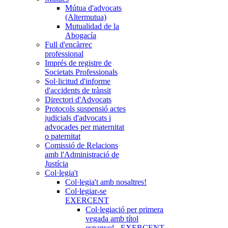
Mútua d'advocats
(Altermutua)
Mutualidad de la
Abogacía
Full d'encàrrec
professional
Imprés de registre de
Societats Professionals
Sol·licitud d'informe
d'accidents de trànsit
Directori d'Advocats
Protocols suspensió actes
judicials d'advocats i
advocades per maternitat
o paternitat
Comissió de Relacions
amb l'Administració de
Justícia
Col·legia't
Col·legia't amb nosaltres!
Col·legiar-se
EXERCENT
Col·legiació per primera
vegada amb títol
espanyol - EXERCENT