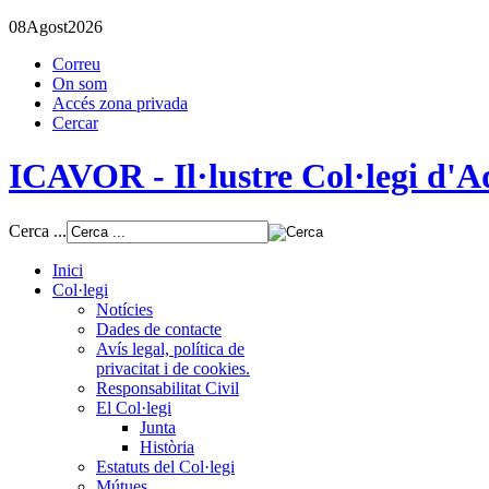
08
Agost
2026
Correu
On som
Accés zona privada
Cercar
ICAVOR - Il·lustre Col·legi d'Ad
Cerca ...
Inici
Col·legi
Notícies
Dades de contacte
Avís legal, política de
privacitat i de cookies.
Responsabilitat Civil
El Col·legi
Junta
Història
Estatuts del Col·legi
Mútues