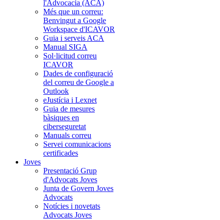
l'Advocacia (ACA)
Més que un correu:
Benvingut a Google
Workspace d'ICAVOR
Guia i serveis ACA
Manual SIGA
Sol·licitud correu
ICAVOR
Dades de configuració
del correu de Google a
Outlook
eJustícia i Lexnet
Guia de mesures
bàsiques en
ciberseguretat
Manuals correu
Servei comunicacions
certificades
Joves
Presentació Grup
d'Advocats Joves
Junta de Govern Joves
Advocats
Notícies i novetats
Advocats Joves