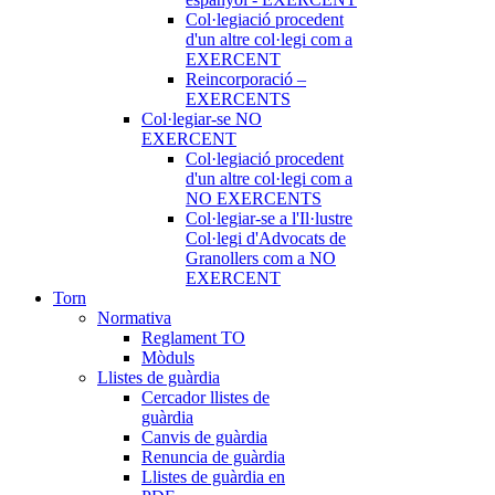
Col·legiació procedent
d'un altre col·legi com a
EXERCENT
Reincorporació –
EXERCENTS
Col·legiar-se NO
EXERCENT
Col·legiació procedent
d'un altre col·legi com a
NO EXERCENTS
Col·legiar-se a l'Il·lustre
Col·legi d'Advocats de
Granollers com a NO
EXERCENT
Torn
Normativa
Reglament TO
Mòduls
Llistes de guàrdia
Cercador llistes de
guàrdia
Canvis de guàrdia
Renuncia de guàrdia
Llistes de guàrdia en