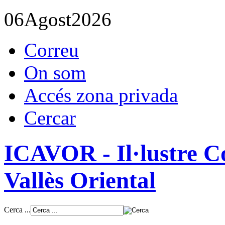
06
Agost
2026
Correu
On som
Accés zona privada
Cercar
ICAVOR - Il·lustre Co
Vallès Oriental
Cerca ...