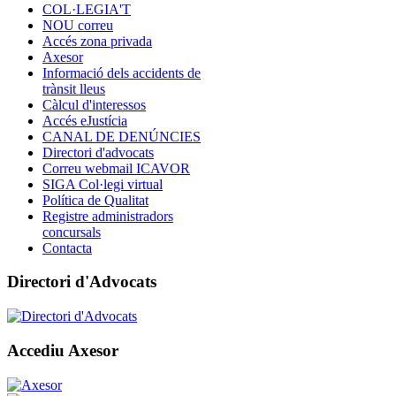
COL·LEGIA'T
NOU correu
Accés zona privada
Axesor
Informació dels accidents de
trànsit lleus
Càlcul d'interessos
Accés eJustícia
CANAL DE DENÚNCIES
Directori d'advocats
Correu webmail ICAVOR
SIGA Col·legi virtual
Política de Qualitat
Registre administradors
concursals
Contacta
Directori d'Advocats
Accediu Axesor