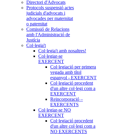
Directori d'Advocats
Protocols suspensió actes
judicials d'advocats i
advocades per maternitat
o paternitat
Comissió de Relacions
amb l'Administració de
Justícia
Col·legia't
Col·legia't amb nosaltres!
Col·legiar-se
EXERCENT
Col·legiació per primera
vegada amb títol
espanyol - EXERCENT
Col·legiació procedent
d'un altre col·legi com a
EXERCENT
Reincorporació –
EXERCENTS
Col·legiar-se NO
EXERCENT
Col·legiació procedent
d'un altre col·legi com a
NO EXERCENTS