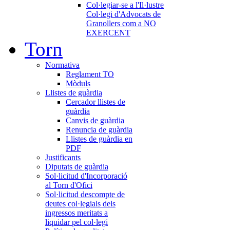
Col·legiar-se a l'Il·lustre
Col·legi d'Advocats de
Granollers com a NO
EXERCENT
Torn
Normativa
Reglament TO
Mòduls
Llistes de guàrdia
Cercador llistes de
guàrdia
Canvis de guàrdia
Renuncia de guàrdia
Llistes de guàrdia en
PDF
Justificants
Diputats de guàrdia
Sol·licitud d'Incorporació
al Torn d'Ofici
Sol·licitud descompte de
deutes col·legials dels
ingressos meritats a
liquidar pel col·legi