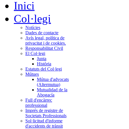
Inici
Col·legi
Notícies
Dades de contacte
Avís legal, política de
privacitat i de cookies.
Responsabilitat Civil
El Col·legi
Junta
Història
Estatuts del Col·legi
Mútues
Mútua d'advocats
(Altermutua)
Mutualidad de la
Abogacía
Full d'encàrrec
professional
Imprés de registre de
Societats Professionals
Sol·licitud d'informe
d'accidents de trànsit