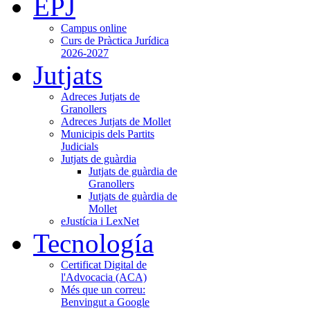
EPJ
Campus online
Curs de Pràctica Jurídica
2026-2027
Jutjats
Adreces Jutjats de
Granollers
Adreces Jutjats de Mollet
Municipis dels Partits
Judicials
Jutjats de guàrdia
Jutjats de guàrdia de
Granollers
Jutjats de guàrdia de
Mollet
eJustícia i LexNet
Tecnología
Certificat Digital de
l'Advocacia (ACA)
Més que un correu:
Benvingut a Google