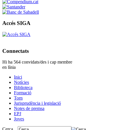
Accés SIGA
Connectats
Hi ha 564 convidats/des i cap membre
en línia
Inici
Notícies
Biblioteca
Formació
Torn
Jurisprudència i legislació
Notes de premsa
EPJ
Joves
Cerca ...