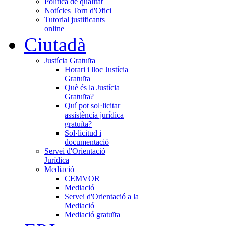
Política de qualitat
Notícies Torn d'Ofici
Tutorial justificants
online
Ciutadà
Justícia Gratuïta
Horari i lloc Justícia
Gratuïta
Què és la Justícia
Gratuïta?
Quí pot sol·licitar
assistència jurídica
gratuïta?
Sol·licitud i
documentació
Servei d'Orientació
Jurídica
Mediació
CEMVOR
Mediació
Servei d'Orientació a la
Mediació
Mediació gratuïta