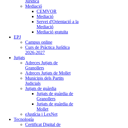
Jurídica
Mediació
CEMVOR
Mediació
Servei d'Orientació a la
Mediació
Mediació gratuïta
EPJ
Campus online
Curs de Pràctica Jurídica
2026-2027
Jutjats
Adreces Jutjats de
Granollers
Adreces Jutjats de Mollet
Municipis dels Partits
Judicials
Jutjats de guàrdia
Jutjats de guàrdia de
Granollers
Jutjats de guàrdia de
Mollet
eJustícia i LexNet
Tecnología
Certificat Digital de