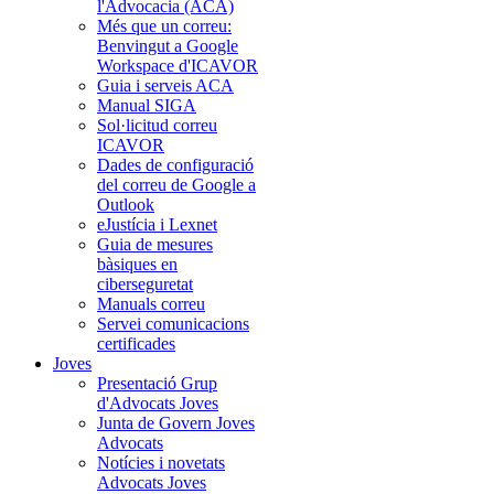
l'Advocacia (ACA)
Més que un correu:
Benvingut a Google
Workspace d'ICAVOR
Guia i serveis ACA
Manual SIGA
Sol·licitud correu
ICAVOR
Dades de configuració
del correu de Google a
Outlook
eJustícia i Lexnet
Guia de mesures
bàsiques en
ciberseguretat
Manuals correu
Servei comunicacions
certificades
Joves
Presentació Grup
d'Advocats Joves
Junta de Govern Joves
Advocats
Notícies i novetats
Advocats Joves