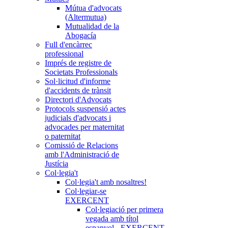
Mútua d'advocats
(Altermutua)
Mutualidad de la
Abogacía
Full d'encàrrec
professional
Imprés de registre de
Societats Professionals
Sol·licitud d'informe
d'accidents de trànsit
Directori d'Advocats
Protocols suspensió actes
judicials d'advocats i
advocades per maternitat
o paternitat
Comissió de Relacions
amb l'Administració de
Justícia
Col·legia't
Col·legia't amb nosaltres!
Col·legiar-se
EXERCENT
Col·legiació per primera
vegada amb títol
espanyol - EXERCENT