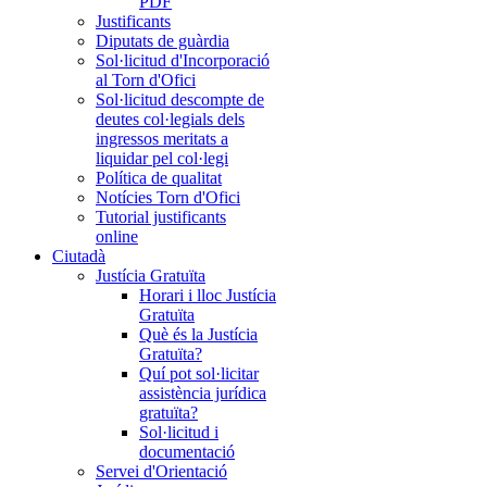
PDF
Justificants
Diputats de guàrdia
Sol·licitud d'Incorporació
al Torn d'Ofici
Sol·licitud descompte de
deutes col·legials dels
ingressos meritats a
liquidar pel col·legi
Política de qualitat
Notícies Torn d'Ofici
Tutorial justificants
online
Ciutadà
Justícia Gratuïta
Horari i lloc Justícia
Gratuïta
Què és la Justícia
Gratuïta?
Quí pot sol·licitar
assistència jurídica
gratuïta?
Sol·licitud i
documentació
Servei d'Orientació