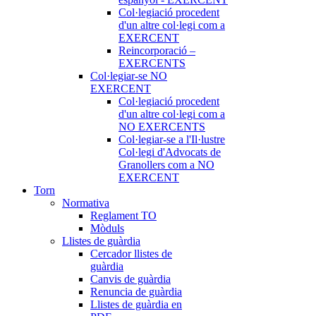
Col·legiació procedent
d'un altre col·legi com a
EXERCENT
Reincorporació –
EXERCENTS
Col·legiar-se NO
EXERCENT
Col·legiació procedent
d'un altre col·legi com a
NO EXERCENTS
Col·legiar-se a l'Il·lustre
Col·legi d'Advocats de
Granollers com a NO
EXERCENT
Torn
Normativa
Reglament TO
Mòduls
Llistes de guàrdia
Cercador llistes de
guàrdia
Canvis de guàrdia
Renuncia de guàrdia
Llistes de guàrdia en