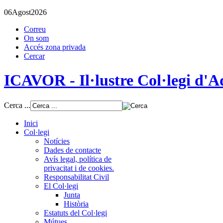
06
Agost
2026
Correu
On som
Accés zona privada
Cercar
ICAVOR - Il·lustre Col·legi d'Ad
Cerca ...
Inici
Col·legi
Notícies
Dades de contacte
Avís legal, política de
privacitat i de cookies.
Responsabilitat Civil
El Col·legi
Junta
Història
Estatuts del Col·legi
Mútues