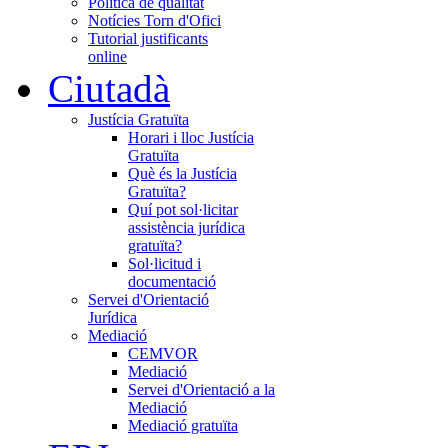
Política de qualitat
Notícies Torn d'Ofici
Tutorial justificants
online
Ciutadà
Justícia Gratuïta
Horari i lloc Justícia
Gratuïta
Què és la Justícia
Gratuïta?
Quí pot sol·licitar
assistència jurídica
gratuïta?
Sol·licitud i
documentació
Servei d'Orientació
Jurídica
Mediació
CEMVOR
Mediació
Servei d'Orientació a la
Mediació
Mediació gratuïta