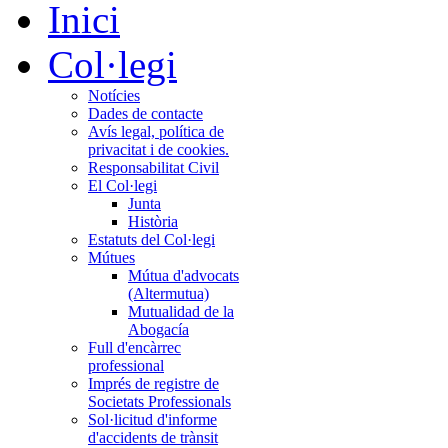
Inici
Col·legi
Notícies
Dades de contacte
Avís legal, política de
privacitat i de cookies.
Responsabilitat Civil
El Col·legi
Junta
Història
Estatuts del Col·legi
Mútues
Mútua d'advocats
(Altermutua)
Mutualidad de la
Abogacía
Full d'encàrrec
professional
Imprés de registre de
Societats Professionals
Sol·licitud d'informe
d'accidents de trànsit