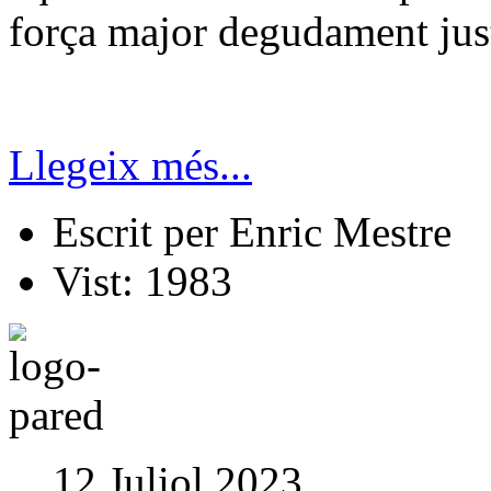
força major degudament justi
Llegeix més...
Escrit per
Enric Mestre
Vist:
1983
12 Juliol 2023