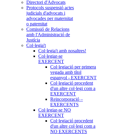
Directori d'Advocats
Protocols suspensió actes
judicials d'advocats i
advocades per maternitat
o paternitat
Comissió de Relacions
amb l'Administració de
Justícia
Col·legia't
Col·legia't amb nosaltres!
Col·legiar-se
EXERCENT
Col·legiació per primera
vegada amb títol
espanyol - EXERCENT
Col·legiació procedent
d'un altre col·legi com a
EXERCENT
Reincorporació –
EXERCENTS
Col·legiar-se NO
EXERCENT
Col·legiació procedent
d'un altre col·legi com a
NO EXERCENTS