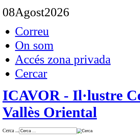
08
Agost
2026
Correu
On som
Accés zona privada
Cercar
ICAVOR - Il·lustre Co
Vallès Oriental
Cerca ...