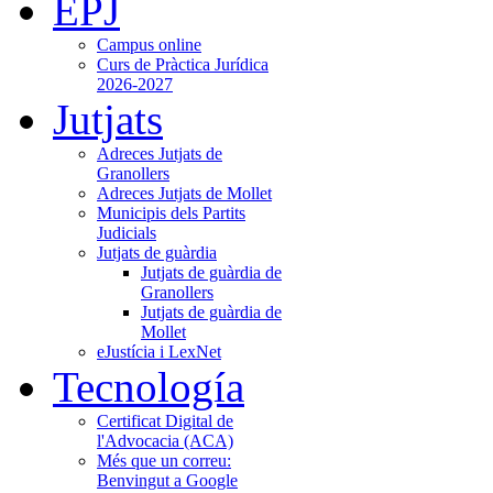
EPJ
Campus online
Curs de Pràctica Jurídica
2026-2027
Jutjats
Adreces Jutjats de
Granollers
Adreces Jutjats de Mollet
Municipis dels Partits
Judicials
Jutjats de guàrdia
Jutjats de guàrdia de
Granollers
Jutjats de guàrdia de
Mollet
eJustícia i LexNet
Tecnología
Certificat Digital de
l'Advocacia (ACA)
Més que un correu:
Benvingut a Google