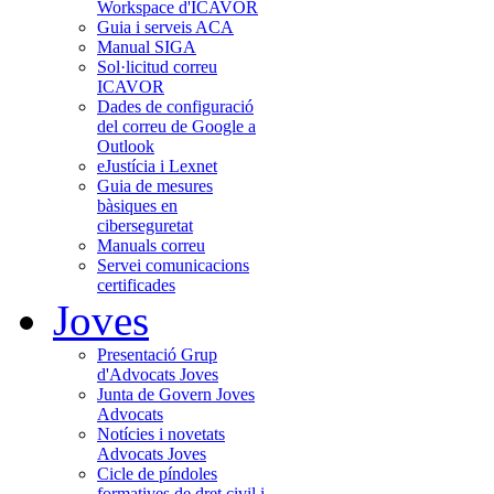
Workspace d'ICAVOR
Guia i serveis ACA
Manual SIGA
Sol·licitud correu
ICAVOR
Dades de configuració
del correu de Google a
Outlook
eJustícia i Lexnet
Guia de mesures
bàsiques en
ciberseguretat
Manuals correu
Servei comunicacions
certificades
Joves
Presentació Grup
d'Advocats Joves
Junta de Govern Joves
Advocats
Notícies i novetats
Advocats Joves
Cicle de píndoles
formatives de dret civil i