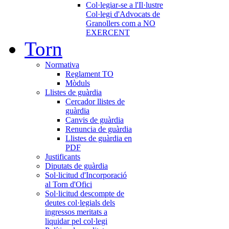
Col·legiar-se a l'Il·lustre
Col·legi d'Advocats de
Granollers com a NO
EXERCENT
Torn
Normativa
Reglament TO
Mòduls
Llistes de guàrdia
Cercador llistes de
guàrdia
Canvis de guàrdia
Renuncia de guàrdia
Llistes de guàrdia en
PDF
Justificants
Diputats de guàrdia
Sol·licitud d'Incorporació
al Torn d'Ofici
Sol·licitud descompte de
deutes col·legials dels
ingressos meritats a
liquidar pel col·legi