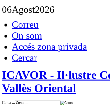
06
Agost
2026
Correu
On som
Accés zona privada
Cercar
ICAVOR - Il·lustre Co
Vallès Oriental
Cerca ...