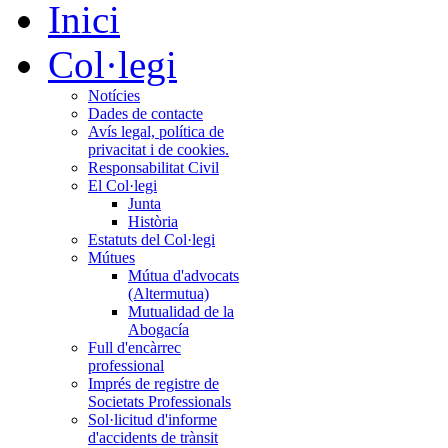
Inici
Col·legi
Notícies
Dades de contacte
Avís legal, política de
privacitat i de cookies.
Responsabilitat Civil
El Col·legi
Junta
Història
Estatuts del Col·legi
Mútues
Mútua d'advocats
(Altermutua)
Mutualidad de la
Abogacía
Full d'encàrrec
professional
Imprés de registre de
Societats Professionals
Sol·licitud d'informe
d'accidents de trànsit