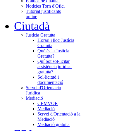
Política de qualitat
Notícies Torn d'Ofici
Tutorial justificants
online
Ciutadà
Justícia Gratuïta
Horari i lloc Justícia
Gratuïta
Què és la Justícia
Gratuïta?
Quí pot sol·licitar
assistència jurídica
gratuïta?
Sol·licitud i
documentació
Servei d'Orientació
Jurídica
Mediació
CEMVOR
Mediació
Servei d'Orientació a la
Mediació
Mediació gratuïta