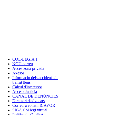
COL·LEGIA'T
NOU correu
Accés zona privada
Axesor
Informació dels accidents de
trànsit lleus
Càlcul d'interessos
Accés eJustícia
CANAL DE DENÚNCIES
Directori d'advocats
Correu webmail ICAVOR
SIGA Col·legi virtual
Política de Qualitat