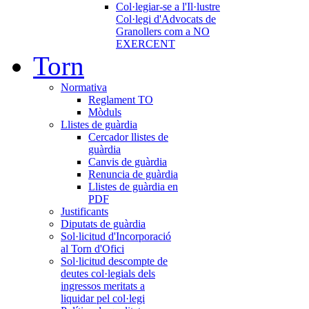
Col·legiar-se a l'Il·lustre
Col·legi d'Advocats de
Granollers com a NO
EXERCENT
Torn
Normativa
Reglament TO
Mòduls
Llistes de guàrdia
Cercador llistes de
guàrdia
Canvis de guàrdia
Renuncia de guàrdia
Llistes de guàrdia en
PDF
Justificants
Diputats de guàrdia
Sol·licitud d'Incorporació
al Torn d'Ofici
Sol·licitud descompte de
deutes col·legials dels
ingressos meritats a
liquidar pel col·legi