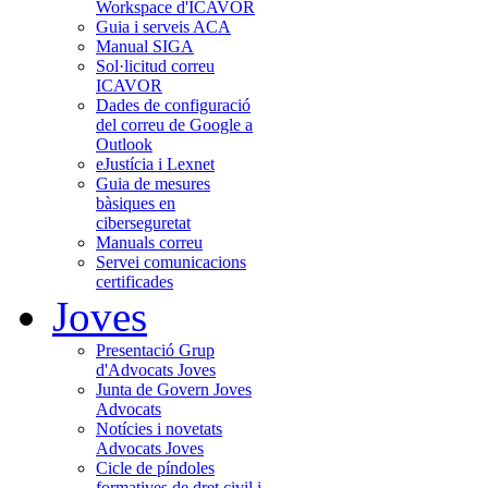
Workspace d'ICAVOR
Guia i serveis ACA
Manual SIGA
Sol·licitud correu
ICAVOR
Dades de configuració
del correu de Google a
Outlook
eJustícia i Lexnet
Guia de mesures
bàsiques en
ciberseguretat
Manuals correu
Servei comunicacions
certificades
Joves
Presentació Grup
d'Advocats Joves
Junta de Govern Joves
Advocats
Notícies i novetats
Advocats Joves
Cicle de píndoles
formatives de dret civil i