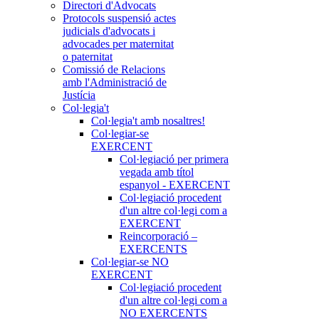
Directori d'Advocats
Protocols suspensió actes
judicials d'advocats i
advocades per maternitat
o paternitat
Comissió de Relacions
amb l'Administració de
Justícia
Col·legia't
Col·legia't amb nosaltres!
Col·legiar-se
EXERCENT
Col·legiació per primera
vegada amb títol
espanyol - EXERCENT
Col·legiació procedent
d'un altre col·legi com a
EXERCENT
Reincorporació –
EXERCENTS
Col·legiar-se NO
EXERCENT
Col·legiació procedent
d'un altre col·legi com a
NO EXERCENTS