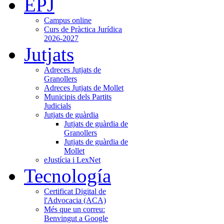
EPJ
Campus online
Curs de Pràctica Jurídica
2026-2027
Jutjats
Adreces Jutjats de
Granollers
Adreces Jutjats de Mollet
Municipis dels Partits
Judicials
Jutjats de guàrdia
Jutjats de guàrdia de
Granollers
Jutjats de guàrdia de
Mollet
eJustícia i LexNet
Tecnología
Certificat Digital de
l'Advocacia (ACA)
Més que un correu:
Benvingut a Google