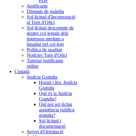
PDF
Justificants
Diputats de guàrdia
Sol·licitud d'Incorporació
al Torn d'Ofici
Sol·licitud descompte de
deutes col·legials dels
ingressos meritats a
liquidar pel col·legi
Política de qualitat
Notícies Torn d'Ofici
Tutorial justificants
online
Ciutadà
Justícia Gratuïta
Horari i lloc Justícia
Gratuïta
Què és la Justícia
Gratuïta?
Quí pot sol·licitar
assistència jurídica
gratuïta?
Sol·licitud i
documentació
Servei d'Orientació