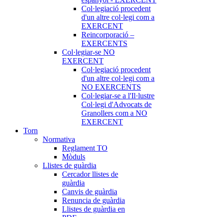
Col·legiació procedent
d'un altre col·legi com a
EXERCENT
Reincorporació –
EXERCENTS
Col·legiar-se NO
EXERCENT
Col·legiació procedent
d'un altre col·legi com a
NO EXERCENTS
Col·legiar-se a l'Il·lustre
Col·legi d'Advocats de
Granollers com a NO
EXERCENT
Torn
Normativa
Reglament TO
Mòduls
Llistes de guàrdia
Cercador llistes de
guàrdia
Canvis de guàrdia
Renuncia de guàrdia
Llistes de guàrdia en