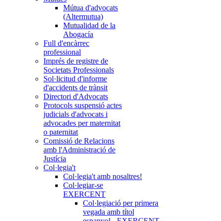
Mútua d'advocats
(Altermutua)
Mutualidad de la
Abogacía
Full d'encàrrec
professional
Imprés de registre de
Societats Professionals
Sol·licitud d'informe
d'accidents de trànsit
Directori d'Advocats
Protocols suspensió actes
judicials d'advocats i
advocades per maternitat
o paternitat
Comissió de Relacions
amb l'Administració de
Justícia
Col·legia't
Col·legia't amb nosaltres!
Col·legiar-se
EXERCENT
Col·legiació per primera
vegada amb títol
espanyol - EXERCENT