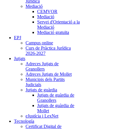
Jurídica
Mediació
CEMVOR
Mediació
Servei d'Orientació a la
Mediació
Mediació gratuïta
EPJ
Campus online
Curs de Pràctica Jurídica
2026-2027
Jutjats
Adreces Jutjats de
Granollers
Adreces Jutjats de Mollet
Municipis dels Partits
Judicials
Jutjats de guàrdia
Jutjats de guàrdia de
Granollers
Jutjats de guàrdia de
Mollet
eJustícia i LexNet
Tecnología
Certificat Digital de