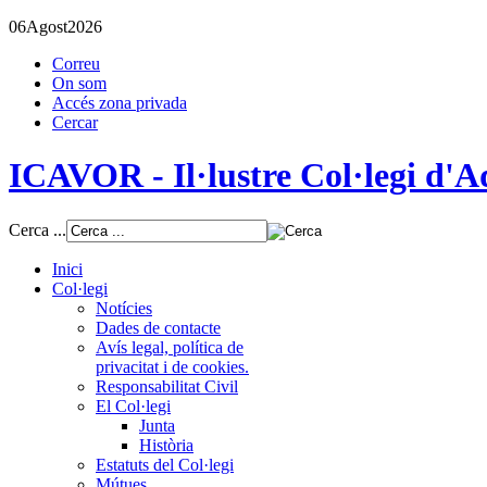
06
Agost
2026
Correu
On som
Accés zona privada
Cercar
ICAVOR - Il·lustre Col·legi d'Ad
Cerca ...
Inici
Col·legi
Notícies
Dades de contacte
Avís legal, política de
privacitat i de cookies.
Responsabilitat Civil
El Col·legi
Junta
Història
Estatuts del Col·legi
Mútues