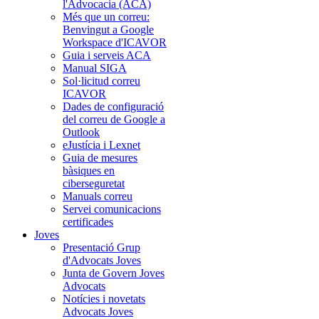
l'Advocacia (ACA)
Més que un correu:
Benvingut a Google
Workspace d'ICAVOR
Guia i serveis ACA
Manual SIGA
Sol·licitud correu
ICAVOR
Dades de configuració
del correu de Google a
Outlook
eJustícia i Lexnet
Guia de mesures
bàsiques en
ciberseguretat
Manuals correu
Servei comunicacions
certificades
Joves
Presentació Grup
d'Advocats Joves
Junta de Govern Joves
Advocats
Notícies i novetats
Advocats Joves